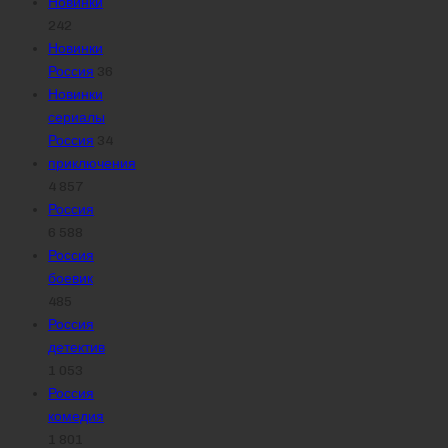
Новинки
242
Новинки
Россия
36
Новинки
сериалы
Россия
34
приключения
4 857
Россия
6 588
Россия
боевик
485
Россия
детектив
1 053
Россия
комедия
1 801