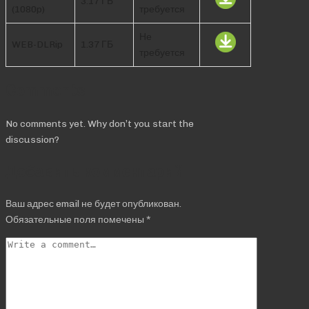
3.17 ГБ
(1080p)
требуется
Не
WEB-DLRip
1.37 ГБ
требуется
Comments
No comments yet. Why don’t you start the
discussion?
Добавить комментарий
Ваш адрес email не будет опубликован.
Обязательные поля помечены
*