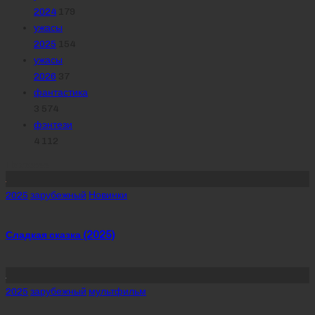
2024
179
ужасы
2025
154
ужасы
2026
37
фантастика
3 574
фэнтези
4 112
Похожее
Posted
2025
зарубежный
Новинки
in
Сладкая сказка (2025)
Posted
2025
зарубежный
мультфильм
in