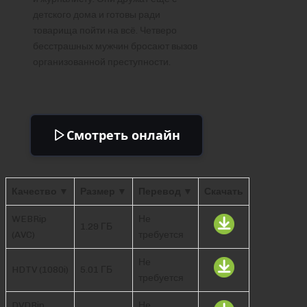
детского дома и готовы ради
товарища пойти на всё. Четверо
бесстрашных мужчин бросают вызов
организованной преступности.
Смотреть онлайн
Качество ▼
Размер ▼
Перевод ▼
Скачать
WEBRip
Не
1.29 ГБ
(AVC)
требуется
Не
HDTV (1080i)
5.01 ГБ
требуется
DVDRip
Не