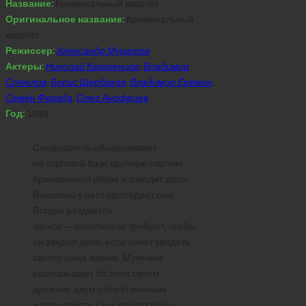
Название:
Криминальный квартет
Оригинальное название:
Криминальный
квартет
Режиссер:
Александр Муратов
Актеры:
Николай Караченцов
,
Владимир
Стеклов
,
Борис Щербаков
,
Владимир Еремин
,
Семён Фарада
,
Олег Анофриев
Год:
1989
Следователь обнаруживает
на торговой базе крупную партию
бракованной обуви и заводит дело.
Внезапно у него пропадает сын.
Вскоре раздается
звонок — похитители требуют, чтобы
он закрыл дело, если хочет увидеть
своего сына живым. Мужчина
рассказывает об этом своим
друзьям: двум оперативникам
и журналисту. Они дружат еще с