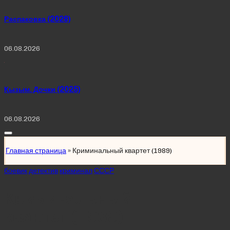
Распаковка (2026)
06.08.2026
Қызым. Дочки (2025)
06.08.2026
Главная страница
»
Криминальный квартет (1989)
Posted
боевик
детектив
криминал
СССР
in
Криминальный
квартет (1989)