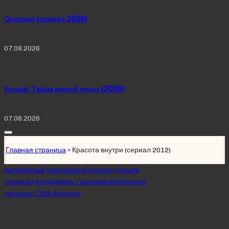
Осколки (сериал 2026)
07.08.2026
Кощей. Тайна живой воды (2026)
07.08.2026
Главная страница
»
Красота внутри (сериал 2012)
Posted
зарубежный
зарубежный сериал
лучшие
in
сериалы
мелодрама
с высоким рейтингом
сериалы
США
фэнтези
Красота внутри