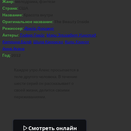
Жанр:
мелодрама, фэнтези
Страна:
США
Название:
Красота внутри
Оригинальное название:
The Beauty Inside
Режиссер:
Дрейк Доримус
Актеры:
Тофер Грейс
,
Мэри Элизабет Уинстэд
,
Катрина Балф
,
Шила Карраско
,
Кили Хэзелл
,
Анна Акана
Год:
2012
Каждое утро Алекс просыпается в
теле другого человека. В течение
шести серий он рассказывает о
своей жизни, делится своими
переживаниями.
Смотреть онлайн