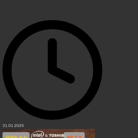
(сериал 2012)
31.01.2025
IMDb 8.0
KP 7.8