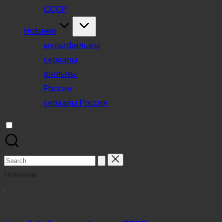
СССР
Новинки
мультфильмы
сериалы
фильмы
Россия
сериалы Россия
Search
for:
Новинки