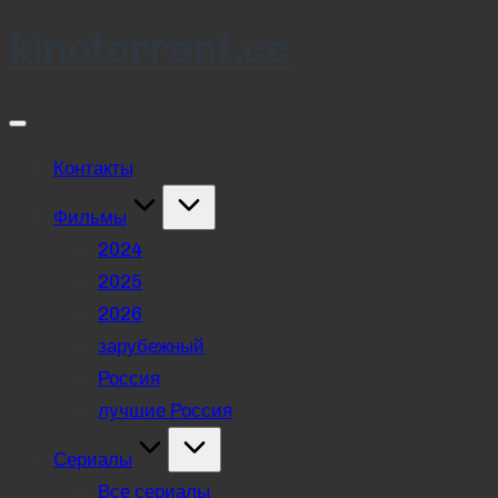
kinotorrent.cc
Skip
to
content
Контакты
Фильмы
2024
2025
2026
зарубежный
Россия
лучшие Россия
Сериалы
Все сериалы