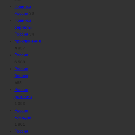
Новинки
Россия
36
Новинки
сериалы
Россия
34
приключения
4 857
Россия
6 588
Россия
боевик
485
Россия
детектив
1 053
Россия
комедия
1 801
Россия