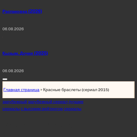
Распаковка (2026)
06.08.2026
Қызым. Дочки (2025)
06.08.2026
Главная страница
»
Красные браслеты (сериал 2015)
Posted
зарубежный
зарубежный сериал
лучшие
in
сериалы
с высоким рейтингом
сериалы
Красные браслеты
(сериал 2015)