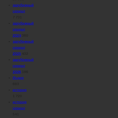
зарубежный
сериал
7 731
зарубежный
сериал
2024
360
зарубежный
сериал
2025
432
зарубежный
сериал
2026
196
Индия
683
история
1 720
история
сериал
541