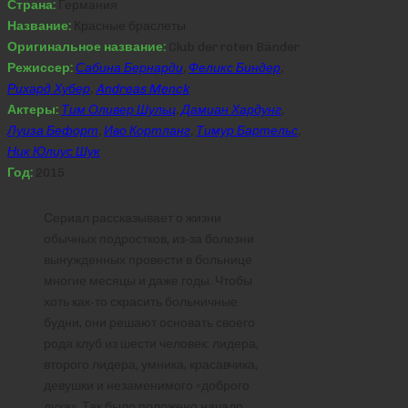
Страна:
Германия
Название:
Красные браслеты
Оригинальное название:
Club der roten Bänder
Режиссер:
Сабина Бернарди
,
Феликс Биндер
,
Рихард Хубер
,
Andreas Menck
Актеры:
Тим Оливер Шульц
,
Дамиан Хардунг
,
Луиза Бефорт
,
Иво Кортланг
,
Тимур Бартельс
,
Ник Юлиус Шук
Год:
2015
Сериал рассказывает о жизни
обычных подростков, из-за болезни
вынужденных провести в больнице
многие месяцы и даже годы. Чтобы
хоть как-то скрасить больничные
будни, они решают основать своего
рода клуб из шести человек: лидера,
второго лидера, умника, красавчика,
девушки и незаменимого «доброго
духа». Так было положено начало