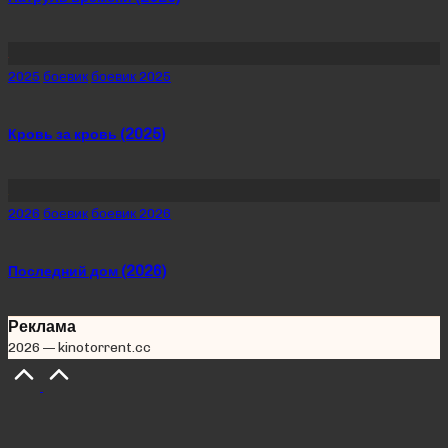
Posted
2025
боевик
боевик 2025
in
Кровь за кровь (2025)
Posted
2026
боевик
боевик 2026
in
Последний дом (2026)
Реклама
2026 — kinotorrent.cc
Scroll
to
Top