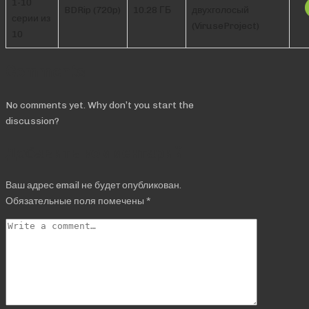
1-10
BDRip (720p)
10.28 ГБ
двухголосый
серии из
(ViruseProject)
10
Comments
No comments yet. Why don’t you start the
discussion?
Добавить комментарий
Ваш адрес email не будет опубликован.
Обязательные поля помечены
*