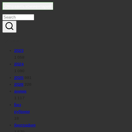
Реклама
Рубрики
2023
1 058
2024
1 090
2025
991
2026
226
аниме
1 117
Без
рубрики
18
биография
1 570