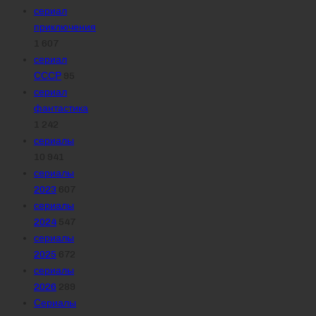
сериал
приключения
1 607
сериал
СССР
95
сериал
фантастика
1 242
сериалы
10 941
сериалы
2023
607
сериалы
2024
547
сериалы
2025
672
сериалы
2026
289
Сериалы