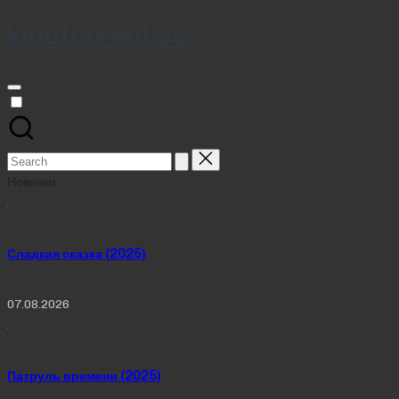
kinotorrent.cc
Skip
to
content
Search
for:
Новинки
Сладкая сказка (2025)
07.08.2026
Патруль времени (2025)