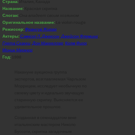
Страна:
Италия, Канада
Название:
Красная скрипка
Слоган:
Она владеет своим хозяином
Оригинальное название:
Le violon rouge
Режиссер:
Франсуа Жирар
Актеры:
Сэмюэл Л. Джексон
,
Джейсон Флеминг
,
Грета Скакки
,
Дон Маккеллар
,
Колм Фиор
,
Моник Меркюр
Год:
1998
Накануне аукциона группа
экспертов, возглавляемая Чарльзом
Моррицем, исследует необычную по
своему цвету и идеально звучащую
старинную скрипку. Выясняется ее
удивительное прошлое.
Созданная в семнадцатом веке
итальянским мастером Николо
Буссоти, скрипка загадочным