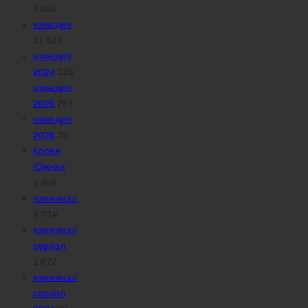
1 058
комедия
11 511
комедия
2024
326
комедия
2025
291
комедия
2026
75
Корея
Южная
1 459
криминал
5 734
криминал
сериал
1 872
криминал
сериал