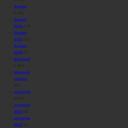
боевик
6 455
боевик
2024
176
боевик
2025
212
боевик
2026
67
военный
1 384
военный
сериал
421
детектив
4 613
детектив
2024
65
детектив
2025
54