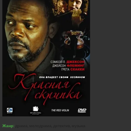
Жанр:
драма, мелодрама, детектив, музыка