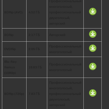
Профессиональный
многоголосый,
BDRip (AVC)
4.52 ГБ
профессиональный
двухголосый,
авторский
BDRip
2.17 ГБ
Авторский
Профессиональный
DVDRip
2.05 ГБ
многоголосый
Blu-Ray
Профессиональный
Remux
19.63 ГБ
многоголосый
(1080p)
Профессиональный
многоголосый,
BDRip (720p)
7.83 ГБ
профессиональный
двухголосый,
авторский