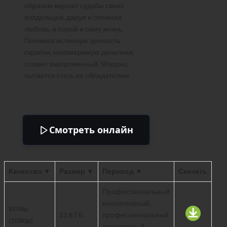
образом вершит судьбы своих
владельцев, даруя и отнимая
любовь, а порой и саму жизнь.
Понимая истинную ценность
скрипки, неизмеримую деньгами,
словно завороженный, Морриц
пытается стать ее обладателем.
Смотреть онлайн
Качество ▼
Размер ▼
Перевод ▼
Скачать
Профессиональный
многоголосый,
BDRip
13.8 ГБ
профессиональный
(1080p)
двухголосый,