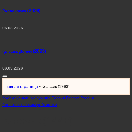
Распаковка (2026)
06.08.2026
Қызым. Дочки (2025)
06.08.2026
Главная страница
»
Классик (1998)
Posted
боевик
криминал
лучшие Россия
Россия
Россия
in
боевик
с высоким рейтингом
Классик (1998)