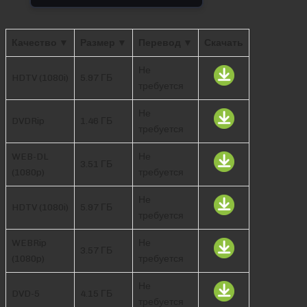
Качество ▼
Размер ▼
Перевод ▼
Скачать
Не
HDTV (1080i)
5.97 ГБ
требуется
Не
DVDRip
1.46 ГБ
требуется
WEB-DL
Не
3.51 ГБ
(1080p)
требуется
Не
HDTV (1080i)
5.97 ГБ
требуется
WEBRip
Не
3.57 ГБ
(1080p)
требуется
Не
DVD-5
4.15 ГБ
требуется