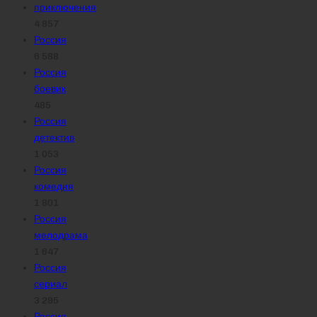
приключения
4 857
Россия
6 588
Россия
боевик
485
Россия
детектив
1 053
Россия
комедия
1 801
Россия
мелодрама
1 647
Россия
сериал
3 295
Россия