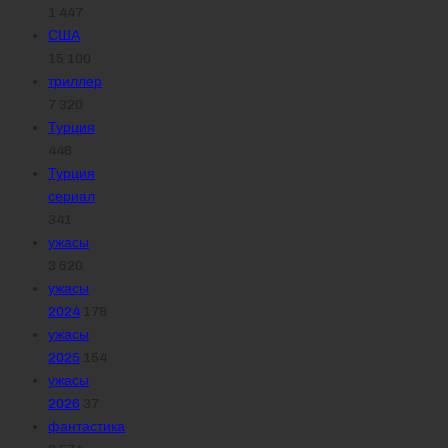
1 447
США
15 100
триллер
7 320
Турция
446
Турция
сериал
341
ужасы
3 620
ужасы
2024
179
ужасы
2025
154
ужасы
2026
37
фантастика