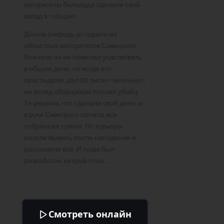
авторитеты бильярда сделали свой
вклад в «общак».
Дошла очередь до одного из
областных авторитетов Савицкого.
Вначале он не пожелал участвовать
в общем деле, но когда его
пристыдили, дал 20 тысяч «зелёных»,
но вслед сборщикам послал убийц.
Те решили, что сделали своё дело, и
в руки Савицкого попала вся
собранная сумма. Но курьеры
смогли выжить после нападения и
рассказали всё. И тогда был
разработан хитрый план…
Смотреть онлайн