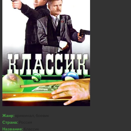
Жанр:
криминал, боевик
Страна:
Россия
Название:
Классик