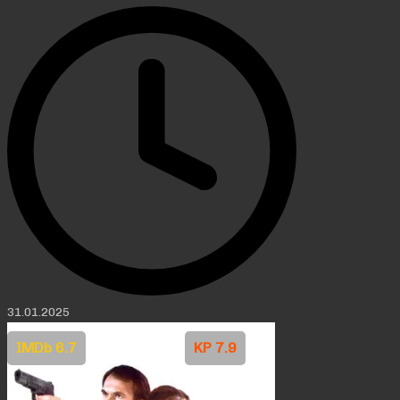
31.01.2025
IMDb 6.7
KP 7.9