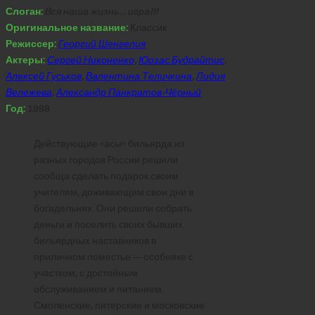
Слоган:
Вся наша жизнь… игра!!!
Оригинальное название:
Классик
Режиссер:
Георгий Шенгелия
Актеры:
Сергей Никоненко
,
Юозас Будрайтис
,
Алексей Гуськов
,
Валентина Теличкина
,
Лидия
Вележева
,
Александр Панкратов-Чёрный
Год:
1998
Действующие «асы» бильярда из
разных городов России решили
сообща сделать подарок своим
учителям, доживающим свои дни в
богадельнях. Они решили собрать
деньги и поселить своих бывших
бильярдных наставников в
приличном поместье — особняке с
участком, с достойным
обслуживанием и питанием.
Смоленские, питерские и московские