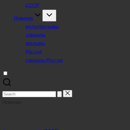
СССР
Новинки
мультфильмы
сериалы
фильмы
Россия
сериалы Россия
Search
for:
Новинки