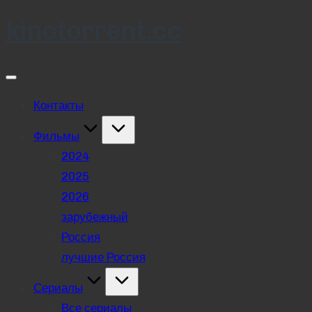
kinotorrent.cc
Skip
to
content
Контакты
Фильмы
2024
2025
2026
зарубежный
Россия
лучшие Россия
Сериалы
Все сериалы