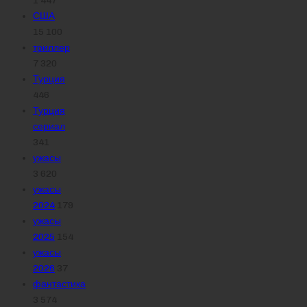
1 447
США
15 100
триллер
7 320
Турция
446
Турция
сериал
341
ужасы
3 620
ужасы
2024
179
ужасы
2025
154
ужасы
2026
37
фантастика
3 574