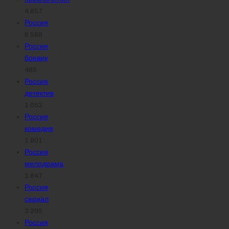
4 857
Россия
6 588
Россия
боевик
485
Россия
детектив
1 053
Россия
комедия
1 801
Россия
мелодрама
1 647
Россия
сериал
3 295
Россия