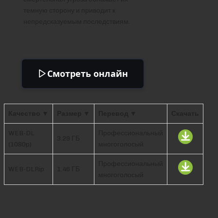
темную сторону и приводит к
непредсказуемым последствиям.
Смотреть онлайн
Качество ▼
Размер ▼
Перевод ▼
Скачать
WEB-DL
Профессиональный
3.29 ГБ
(1080p)
многоголосый
Профессиональный
WEB-DLRip
1.46 ГБ
многоголосый
Comments