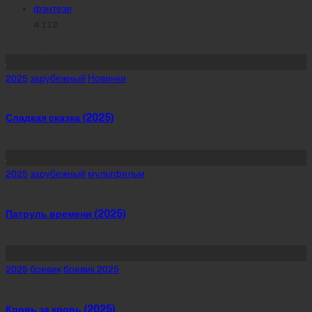
фэнтези
4 112
Похожее
Posted
2025
зарубежный
Новинки
in
Сладкая сказка (2025)
Posted
2025
зарубежный
мультфильм
in
Патруль времени (2025)
Posted
2025
боевик
боевик 2025
in
Кровь за кровь (2025)