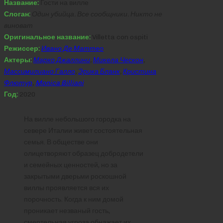
Название:
Гости на вилле
Слоган:
Один убийца. Все сообщники. Никто не
виноват
Оригинальное название:
Villetta con ospiti
Режиссер:
Ивано Де Маттео
Актеры:
Марко Джаллини
,
Микела Ческон
,
Массимилиано Галло
,
Эрика Бланк
,
Кристина
Флютур
,
Monica Billiani
Год:
2020
На вилле небольшого городка на
севере Италии живет состоятельная
семья. В обществе они
олицетворяют образец добродетели
и семейных ценностей, но за
закрытыми дверьми роскошной
виллы проявляется вся их
порочность. Когда к ним домой
проникает незваный гость,
смертельная угроза обнажает их