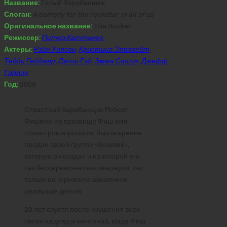
Название:
Голый барабанщик
Слоган:
A comedy for the rockstar in all of us
Оригинальное название:
The Rocker
Режиссер:
Питер Каттанео
Актеры:
Рэйн Уилсон
,
Кристина Эпплгейт
,
Тедди Гейджер
,
Джош Гэд
,
Эмма Стоун
,
Джефф
Гарлин
Год:
2008
Страстный барабанщик Роберт
Фишмен по прозвищу Фиш жил
только рок-н-роллом, был искренне
предан своей группе «Везувий»,
которую он создал и из которой его
так бесцеремонно вышвырнули, как
только на горизонте замаячили
реальные деньги.
20 лет спустя после крушения всех
своих надежд и мечтаний, когда Фиш