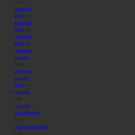
4 614
детектив
2024
65
детектив
2025
54
детектив
2026
22
детектив
сериал
2 308
детектив
сериал
2024
113
детский
166
детский
мультфильм
475
документальный
771