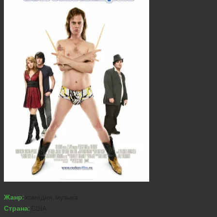
Жанр:
комедия, музыка
Страна:
США