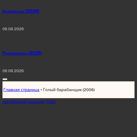
Кормилец (2026)
06.08.2026
Распаковка (2026)
06.08.2026
Главная страница
»
Голый барабанщик (2008)
Posted
зарубежный
комедия
США
in
Голый барабанщик
(2008)