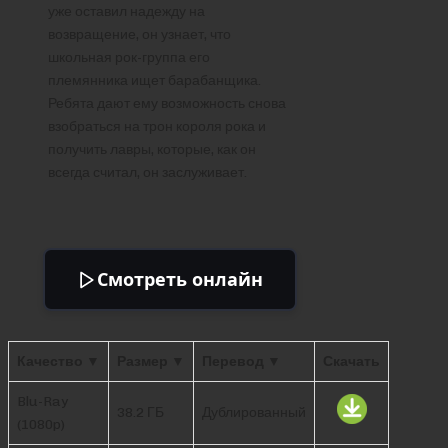
уже оставил надежду на
возвращение, он узнает, что
школьная рок-группа его
племянника ищет барабанщика.
Ребята дают ему возможность снова
взобраться на трон короля рока и
получить лавры, которые, как он
всегда считал, он заслуживает.
Смотреть онлайн
Качество ▼
Размер ▼
Перевод ▼
Скачать
Blu-Ray
38.2 ГБ
Дублированный
(1080p)