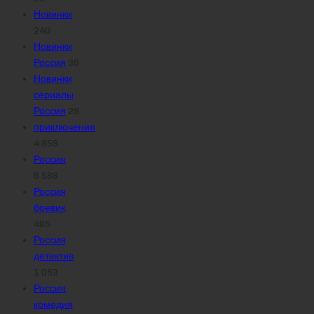
Новинки
240
Новинки
Россия
36
Новинки
сериалы
Россия
29
приключения
4 859
Россия
6 588
Россия
боевик
485
Россия
детектив
1 053
Россия
комедия