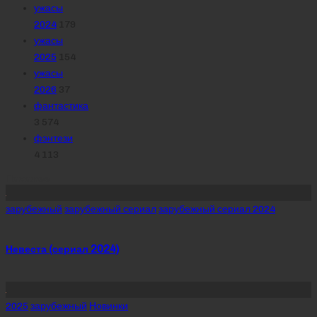
ужасы
2024
179
ужасы
2025
154
ужасы
2026
37
фантастика
3 574
фэнтези
4 113
Похожее
Posted
зарубежный
зарубежный сериал
зарубежный сериал 2024
in
Невеста (сериал 2024)
Posted
2025
зарубежный
Новинки