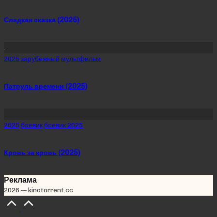
in
Сладкая сказка (2025)
Posted
2025
зарубежный
мультфильм
in
Патруль времени (2025)
Posted
2025
боевик
боевик 2025
in
Кровь за кровь (2025)
Реклама
2026 — kinotorrent.cc
Scroll
to