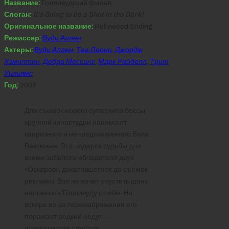
Название:
Голливудский финал
Слоган:
It’s Going to be a Shot in the Dark!
Оригинальное название:
Hollywood Ending
Режиссер:
Вуди Аллен
Актеры:
Вуди Аллен
,
Теа Леони
,
Джордж
Хэмилтон
,
Дебра Мессинг
,
Марк Райделл
,
Трит
Уильямс
Год:
2002
Для съемок нового суперхита боссы
крупной киностудии нанимают
капризного и непредсказуемого Вэла
Ваксмана. Это подарок судьбы для
всеми забытого обладателя двух
«Оскаров», докатившегося до съемок
рекламы. Вэл не хочет упустить шанс
напомнить Голливуду о себе. Но
вскоре из-за перенапряжения его
поражает редкий недуг —
истерическая слепота.