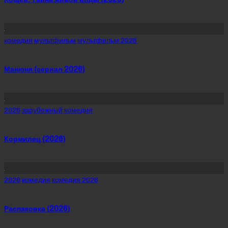
Posted
комедия
мультфильм
мультфильм 2026
in
Манюня (сериал 2026)
Posted
2026
зарубежный
комедия
in
Кормилец (2026)
Posted
2026
комедия
комедия 2026
in
Распаковка (2026)