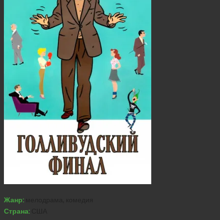
Жанр:
мелодрама, комедия
Страна:
США