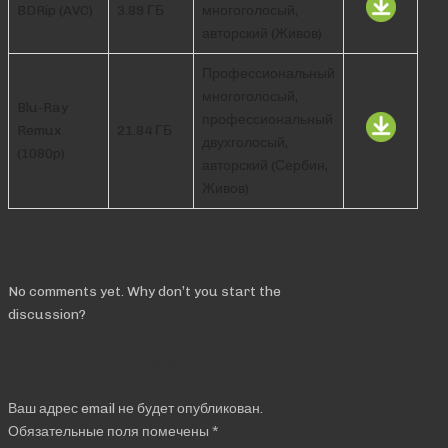
BDRip (AVC)
3.89 ГБ
многоголосый,
авторский (Живов)
Профессиональный
многоголосый,
Blu-Ray
профессиональный
Remux
21.84 ГБ
двухголосый,
(1080p)
авторский (Сербин,
Живов)
Comments
No comments yet. Why don’t you start the
discussion?
Добавить комментарий
Ваш адрес email не будет опубликован.
Обязательные поля помечены
*