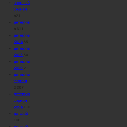
военный
сериал
421
детектив
4 611
детектив
2024
65
детектив
2025
54
детектив
2026
21
детектив
сериал
2 307
детектив
сериал
2024
113
детский
166
детский