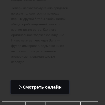
Теперь несчастному гению придется
во всем положиться на помощь
верных друзей. Чтобы любой ценой
убедить работодателей, что его
зрение так же остро. Как и его
оригинальное творческое видение.
Никто не знает, что ждет Вэла —
фурор или провал, ведь еще никто
не ставил столь рискованный
эксперимент, снимая фильм
вслепую!
Смотреть онлайн