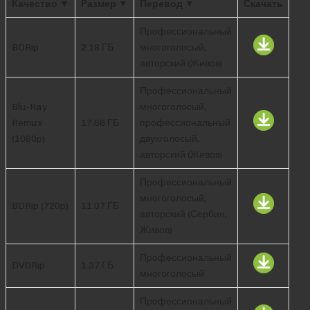
Качество ▼
Размер ▼
Перевод ▼
Скачать
Профессиональный
BDRip
2.18 ГБ
многоголосый,
авторский (Живов)
Профессиональный
Blu-Ray
многоголосый,
Remux
17.66 ГБ
профессиональный
(1080p)
двухголосый,
авторский (Живов)
Профессиональный
многоголосый,
BDRip (720p)
11.07 ГБ
авторский (Сербин,
Живов)
Профессиональный
DVDRip
1.37 ГБ
многоголосый
Профессиональный