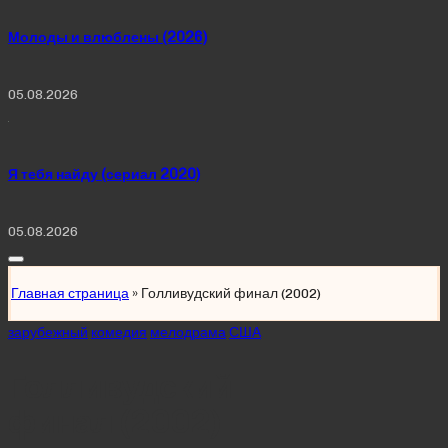
Молоды и влюблены (2026)
05.08.2026
Я тебя найду (сериал 2020)
05.08.2026
Главная страница
»
Голливудский финал (2002)
Posted
зарубежный
комедия
мелодрама
США
in
Голливудский
финал (2002)