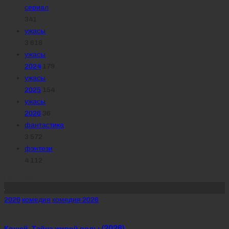
сериал
341
ужасы
3 618
ужасы
2024
179
ужасы
2025
154
ужасы
2026
36
фантастика
3 572
фэнтези
4 112
Похожее
Posted
2026
комедия
комедия 2026
in
Кощей. Тайна живой воды (2026)