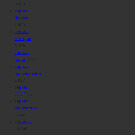
3 203
сериал
боевик
1 903
сериал
комедия
3 166
сериал
Корея
877
сериал
приключения
1 607
сериал
СССР
95
сериал
фантастика
1 242
сериалы
10 940