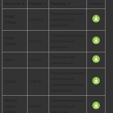
Качество ▼
Размер ▼
Перевод ▼
Скачать
Профессиональный
BDRip
11.54 ГБ
многоголосый,
(1080p)
авторский
Профессиональный
BDRip
9.27 ГБ
многоголосый,
(1080p)
авторский
Любительский
DVD-5
4.36 ГБ
одноголосый
Профессиональный
многоголосый,
DVDRip
1.98 ГБ
профессиональный
одноголосый
Blu-Ray
Профессиональный
Remux
28.6 ГБ
многоголосый,
(1080p)
авторский