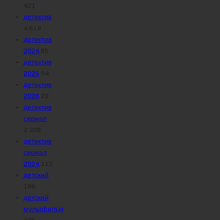
421
детектив
4 614
детектив
2024
65
детектив
2025
54
детектив
2026
22
детектив
сериал
2 308
детектив
сериал
2024
113
детский
166
детский
мультфильм