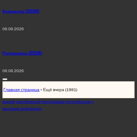
Кормилец (2026)
06.08.2026
Распаковка (2026)
06.08.2026
Главная страница
»
Ещё вчера (1991)
Posted
аниме
зарубежный
мелодрама
мультфильм
с
in
высоким рейтингом
Ещё вчера (1991)