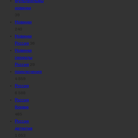
Мультфильмы
новинки
39
Новинки
240
Новинки
Россия
36
Новинки
сериалы
Россия
29
приключения
4 859
Россия
6 588
Россия
боевик
485
Россия
детектив
1 053