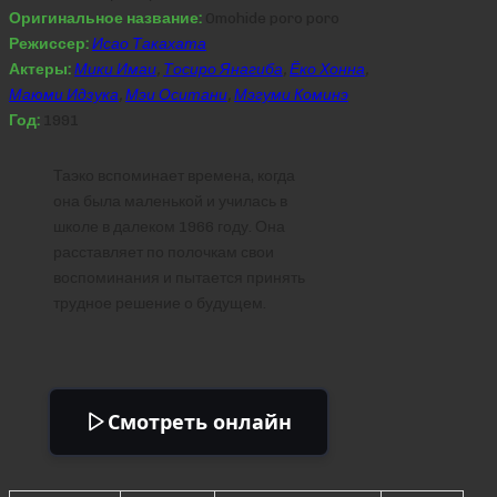
Оригинальное название:
Omohide poro poro
Режиссер:
Исао Такахата
Актеры:
Мики Имаи
,
Тосиро Янагиба
,
Ёко Хонна
,
Маюми Идзука
,
Мэи Оситани
,
Мэгуми Коминэ
Год:
1991
Таэко вспоминает времена, когда
она была маленькой и училась в
школе в далеком 1966 году. Она
расставляет по полочкам свои
воспоминания и пытается принять
трудное решение о будущем.
Смотреть онлайн