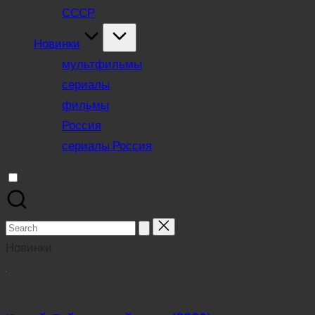
СССР
Новинки
мультфильмы
сериалы
фильмы
Россия
сериалы Россия
Search
for:
Новинки