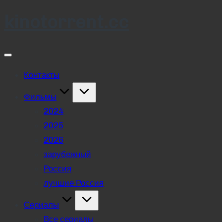
kinotorrent.cc
Skip
to
content
Контакты
Фильмы
2024
2025
2026
зарубежный
Россия
лучшие Россия
Сериалы
Все сериалы