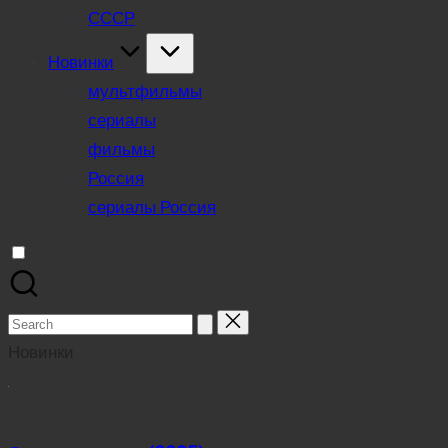
СССР
Новинки
мультфильмы
сериалы
фильмы
Россия
сериалы Россия
Search
for:
Новинки