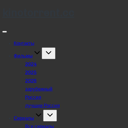
kinotorrent.cc
Skip
to
content
Контакты
Фильмы
2024
2025
2026
зарубежный
Россия
лучшие Россия
Сериалы
Все сериалы