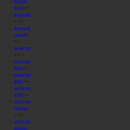
боевик
2026
67
военный
1 384
военный
сериал
421
детектив
4 614
детектив
2024
65
детектив
2025
54
детектив
2026
22
детектив
сериал
2 308
детектив
сериал