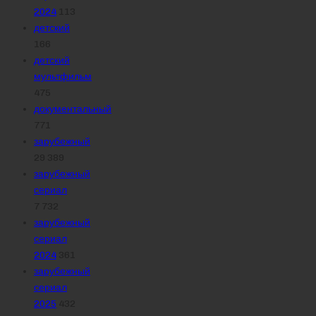
2024
113
детский
166
детский
мультфильм
475
документальный
771
зарубежный
29 389
зарубежный
сериал
7 732
зарубежный
сериал
2024
361
зарубежный
сериал
2025
432