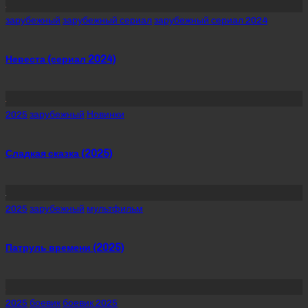
Posted
зарубежный
зарубежный сериал
зарубежный сериал 2024
in
Невеста (сериал 2024)
Posted
2025
зарубежный
Новинки
in
Сладкая сказка (2025)
Posted
2025
зарубежный
мультфильм
in
Патруль времени (2025)
Posted
2025
боевик
боевик 2025