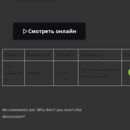
Доисторический Парк!
Смотреть онлайн
Сезон ▼
Качество ▼
Размер ▼
Перевод ▼
Ск
1-6
Профессиональный
серия из
DVDRip
3.3 ГБ
многоголосый
6
Comments
No comments yet. Why don’t you start the
discussion?