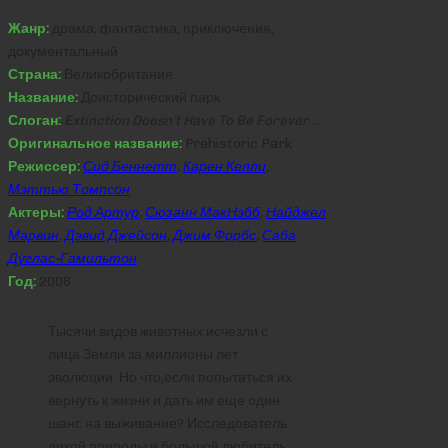
Жанр:
драма, фантастика, приключения,
документальный
Страна:
Великобритания
Название:
Доисторический парк
Слоган:
Extinction Doesn’t Have To Be Forever…
Оригинальное название:
Prehistoric Park
Режиссер:
Сид Беннетт
,
Карен Келли
,
Мэттью Томпсон
Актеры:
Род Артур
,
Сюзанн МакНэбб
,
Найджел
Марвин
,
Дэвид Джейсон
,
Джим Форбс
,
Саба
Дуглас-Гамильтон
Год:
2006
Тысячи видов животных исчезли с
лица Земли за миллионы лет
эволюции. Но что,если попытаться их
вернуть к жизни и дать им еще один
шанс на выживание? Исследователь
дикой природы и большой любитель