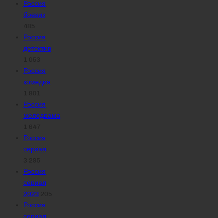
Россия
боевик
485
Россия
детектив
1 053
Россия
комедия
1 801
Россия
мелодрама
1 647
Россия
сериал
3 295
Россия
сериал
2023
205
Россия
сериал