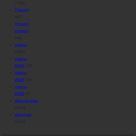
7 322
Турция
447
Турция
сериал
342
ужасы
3 621
ужасы
2024
179
ужасы
2025
154
ужасы
2026
37
фантастика
3 574
фэнтези
4 113
Похожее