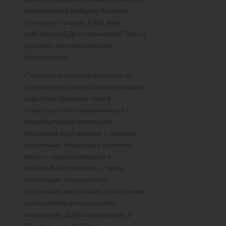
приключений Найджел Марвин
планирует создать в XXI веке
собственный Доисторический Парк и
заселить его невиданными
обитателями.
С помощью машины времени он
отправляется на необычное сафари
в далекое прошлое нашей
планеты,чтобы познакомиться с
первобытными животными.
Найджела ждут встречи с самыми
свирепыми хищниками древнего
мира — тираннозаврами и
саблезубыми тиграми, а также
мохнатыми носорогами и
огромными мамонтами, гигантскими
крокодилами и пещерными
медведями. Добро пожаловать в