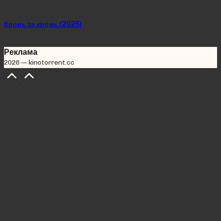
in
Кровь за кровь (2025)
Реклама
2026 — kinotorrent.cc
Scroll
to
Top