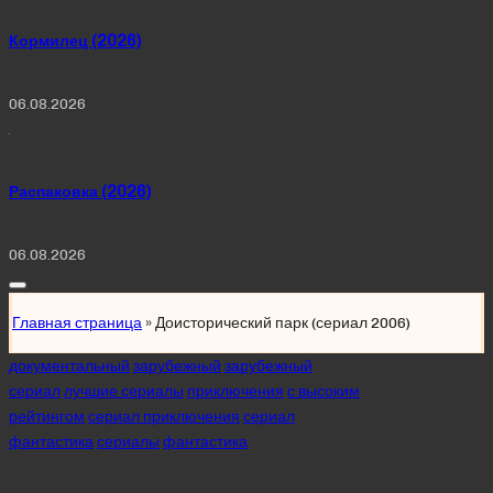
Кормилец (2026)
06.08.2026
Распаковка (2026)
06.08.2026
Главная страница
»
Доисторический парк (сериал 2006)
Posted
документальный
зарубежный
зарубежный
in
сериал
лучшие сериалы
приключения
с высоким
рейтингом
сериал приключения
сериал
фантастика
сериалы
фантастика