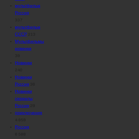
мультфильм
Россия
337
мультфильм
СССР
213
Мультфильмы
новинки
39
Новинки
240
Новинки
Россия
36
Новинки
сериалы
Россия
29
приключения
4 859
Россия
6 588