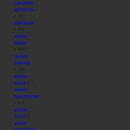
с высоким
рейтингом
7 262
семейный
3 205
сериал
боевик
1 903
сериал
комедия
3 166
сериал
Корея
877
сериал
приключения
1 607
сериал
СССР
95
сериал
фантастика