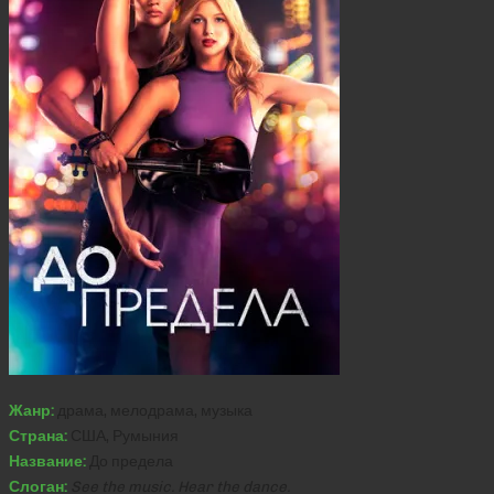
Жанр:
драма, мелодрама, музыка
Страна:
США, Румыния
Название:
До предела
Слоган:
See the music. Hear the dance.