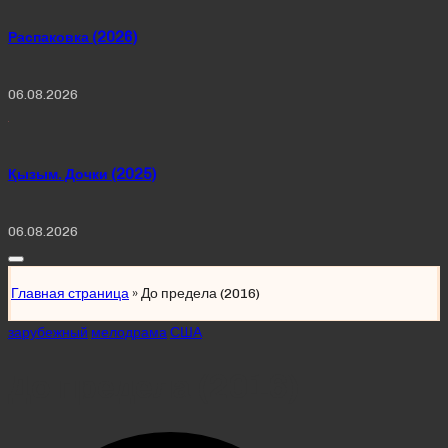
Распаковка (2026)
06.08.2026
Қызым. Дочки (2025)
06.08.2026
Главная страница
»
До предела (2016)
Posted
зарубежный
мелодрама
США
in
До предела (2016)