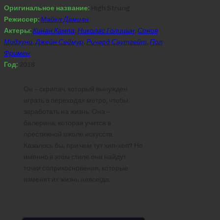
Оригинальное название:
High Strung
Режиссер:
Майкл Дамиан
Актеры:
Кинан Кампа
,
Николас Голицын
,
Соноя
Мидзуно
,
Джейн Сеймур
,
Ричард Саутгейт
,
Пол
Фримен
Год:
2016
Он – скрипач, который вынужден
играть в переходах метро, чтобы
заработать на жизнь. Она –
балерина, которая учится в
престижной школе искусств.
Казалось бы, при чем тут хип-хоп? Но
именно в этом стиле они найдут
точки соприкосновения, которые
изменят их жизнь навсегда.