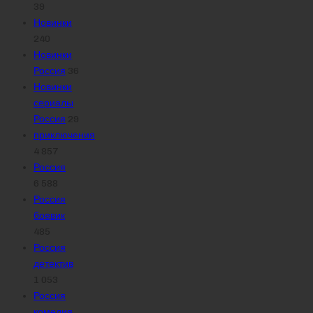
39
Новинки
240
Новинки
Россия
36
Новинки
сериалы
Россия
29
приключения
4 857
Россия
6 588
Россия
боевик
485
Россия
детектив
1 053
Россия
комедия