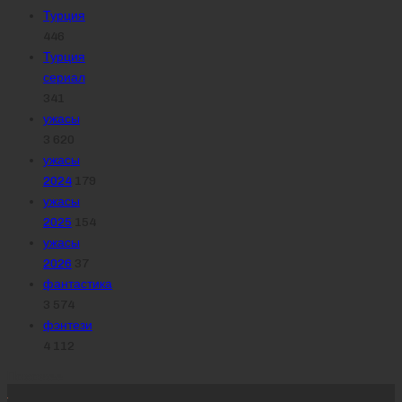
Турция
446
Турция
сериал
341
ужасы
3 620
ужасы
2024
179
ужасы
2025
154
ужасы
2026
37
фантастика
3 574
фэнтези
4 112
Похожее