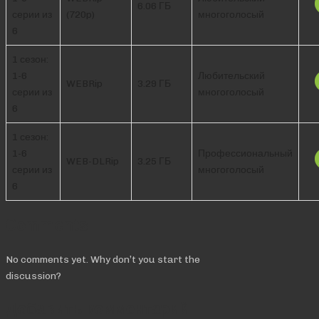
6.06 ГБ
серии из
(720p)
многоголосый
6
1 сезон:
1-6
Любительский
WEBRip
3.29 ГБ
серии из
многоголосый
6
1 сезон:
1-6
Профессиональный
WEB-DLRip
3.25 ГБ
серии из
многоголосый
6
Comments
No comments yet. Why don’t you start the
discussion?
Добавить комментарий