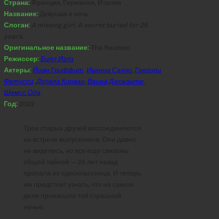
Страна:
Франция, Германия, Италия
Название:
Девушка и ночь
Слоган:
A missing girl. A secret buried for 25
years.
Оригинальное название:
The Reunion
Режиссер:
Билл Иглз
Актеры:
Йоан Гриффит
,
Иванна Сахно
,
Грегори
Фетусси
,
Дервла Кирван
,
Ваина Джоканте
,
Шемсс Ода
Год:
2022
Трое старых друзей воссоединяются
на встрече выпускников. Они давно
не виделись, но все еще связаны
общей тайной — 25 лет назад
пропала их одноклассница. И теперь
им предстоит узнать, что на самом
деле произошло той страшной
ночью.