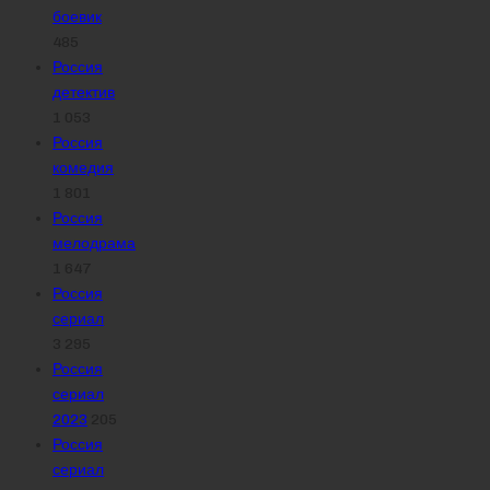
боевик
485
Россия
детектив
1 053
Россия
комедия
1 801
Россия
мелодрама
1 647
Россия
сериал
3 295
Россия
сериал
2023
205
Россия
сериал