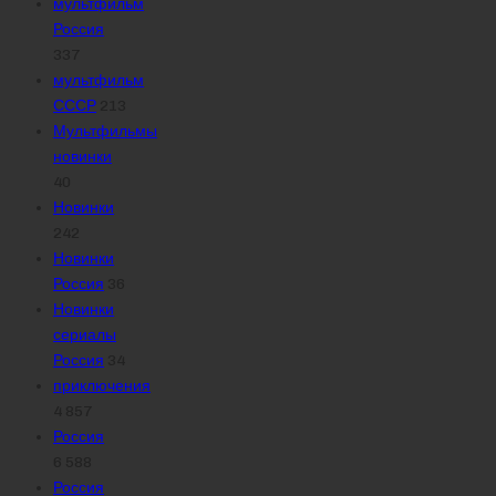
мультфильм
Россия
337
мультфильм
СССР
213
Мультфильмы
новинки
40
Новинки
242
Новинки
Россия
36
Новинки
сериалы
Россия
34
приключения
4 857
Россия
6 588
Россия