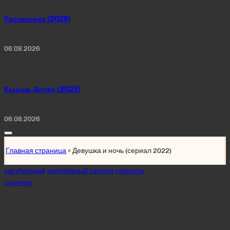
Распаковка (2026)
06.08.2026
Қызым. Дочки (2025)
06.08.2026
Главная страница
»
Девушка и ночь (сериал 2022)
Posted
зарубежный
зарубежный сериал
сериалы
in
триллер
Девушка и ночь
(сериал 2022)