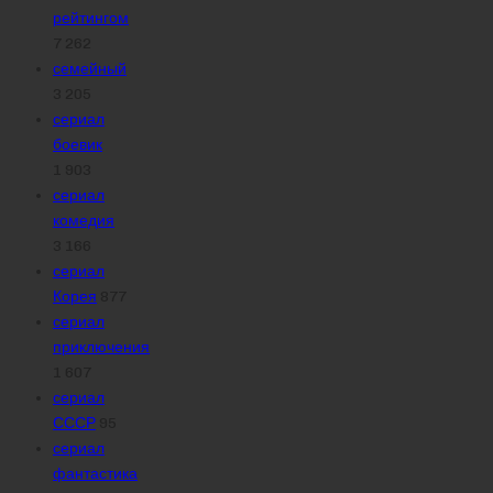
рейтингом
7 262
семейный
3 205
сериал
боевик
1 903
сериал
комедия
3 166
сериал
Корея
877
сериал
приключения
1 607
сериал
СССР
95
сериал
фантастика