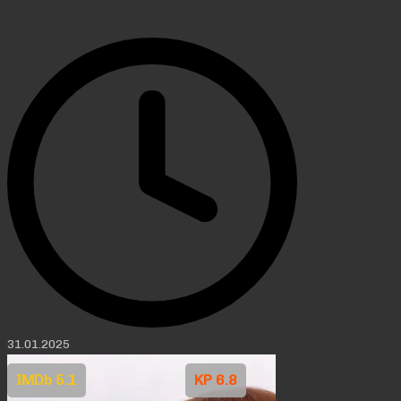
31.01.2025
IMDb 5.1
KP 6.8