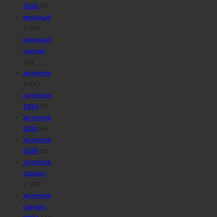
2026
67
военный
1 384
военный
сериал
421
детектив
4 613
детектив
2024
65
детектив
2025
54
детектив
2026
22
детектив
сериал
2 308
детектив
сериал