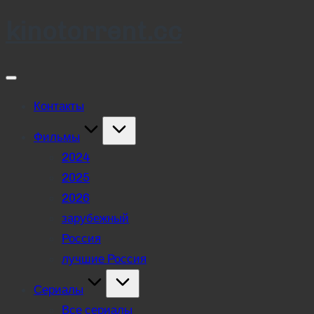
kinotorrent.cc
Skip
to
content
Контакты
Фильмы
2024
2025
2026
зарубежный
Россия
лучшие Россия
Сериалы
Все сериалы