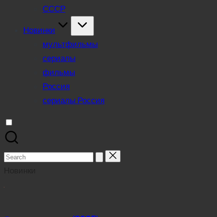
СССР
Новинки
мультфильмы
сериалы
фильмы
Россия
сериалы Россия
Search
for:
Новинки