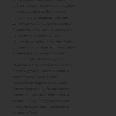
работал за десятерых, но горазд был
на всякие выдумки. Да к тому же
полюбила его председательская
дочка Лариса. Очередной выходкой
Матвея были «гонки» на тракторах с
передовиком производства
Зефировым, в результате чего был
сломан трактор. Чуть было не отдали
Матвея под суд, да вместо этого
пришлось играть его свадьбу с
Ларисой. А потом поползли по селу
слухи о «дружбе» Матвея с новым
зоотехником Тоней. Жутко
взревновала Лариса и задумала
извести соперницу. Да еще бабка
Алевтина — местная сплетница и
самогонщица — подлила масла в
огонь, выложив новые сведения о
Матвее и Тоне…