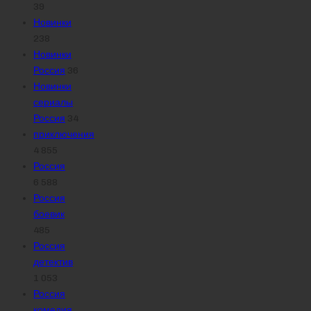
39
Новинки
238
Новинки
Россия
36
Новинки
сериалы
Россия
34
приключения
4 855
Россия
6 588
Россия
боевик
485
Россия
детектив
1 053
Россия
комедия