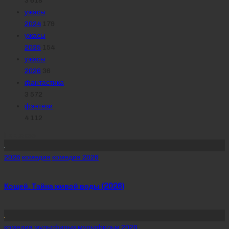
3 618
ужасы
2024
179
ужасы
2025
154
ужасы
2026
36
фантастика
3 572
фэнтези
4 112
Похожее
Posted
2026
комедия
комедия 2026
in
Кощей. Тайна живой воды (2026)
Posted
комедия
мультфильм
мультфильм 2026