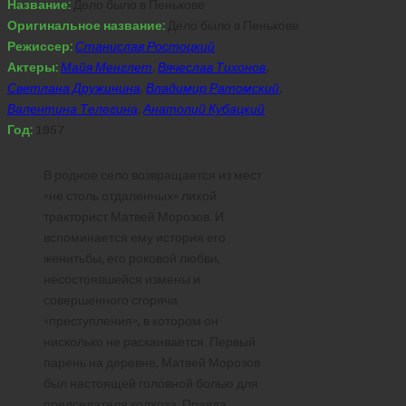
Название:
Дело было в Пенькове
Оригинальное название:
Дело было в Пенькове
Режиссер:
Станислав Ростоцкий
Актеры:
Майя Менглет
,
Вячеслав Тихонов
,
Светлана Дружинина
,
Владимир Ратомский
,
Валентина Телегина
,
Анатолий Кубацкий
Год:
1957
В родное село возвращается из мест
«не столь отдаленных» лихой
тракторист Матвей Морозов. И
вспоминается ему история его
женитьбы, его роковой любви,
несостоявшейся измены и
совершенного сгоряча
«преступления», в котором он
нисколько не раскаивается. Первый
парень на деревне, Матвей Морозов
был настоящей головной болью для
председателя колхоза. Правда,