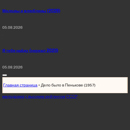
Молоды и влюблены (2026)
05.08.2026
Я тебя найду (сериал 2020)
05.08.2026
Главная страница
»
Дело было в Пенькове (1957)
Posted
мелодрама
с высоким рейтингом
СССР
in
Дело было в
Пенькове (1957)