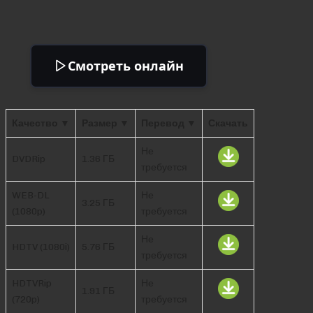
Смотреть онлайн
Качество ▼
Размер ▼
Перевод ▼
Скачать
Не
DVDRip
1.36 ГБ
требуется
WEB-DL
Не
3.25 ГБ
(1080p)
требуется
Не
HDTV (1080i)
5.76 ГБ
требуется
HDTVRip
Не
1.91 ГБ
(720p)
требуется