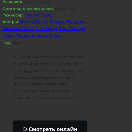
Название:
Дедушки-няни
Оригинальное название:
Papi Sitter
Режиссер:
Филипп Гийяр
Актеры:
Жерар Ланвен
,
Оливье Маршаль
,
Камилль Агиляр
,
Анн Жирар
,
Жан Франсуа
Кэйри
,
Филиппин Леруа-Больё
Год:
2020
Юную Камиллу родители оставляют
на летние каникулы на попечение
двух дедушек. У каждого из них свои
взгляды на методы воспитания
внучки. Пока они выясняют,
чья система лучше, Камилла
проводит лето так, как хочется ей.
Смотреть онлайн