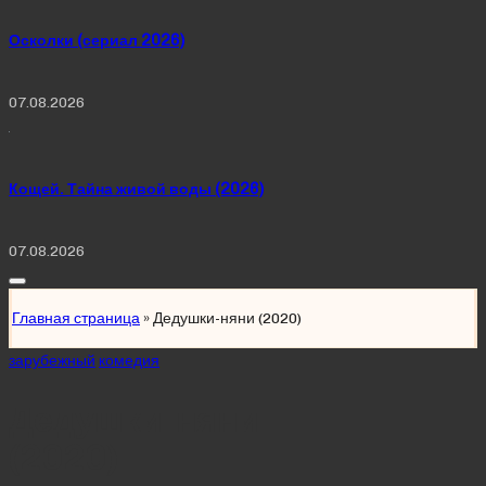
Осколки (сериал 2026)
07.08.2026
Кощей. Тайна живой воды (2026)
07.08.2026
Главная страница
»
Дедушки-няни (2020)
Posted
зарубежный
комедия
in
Дедушки-няни
(2020)