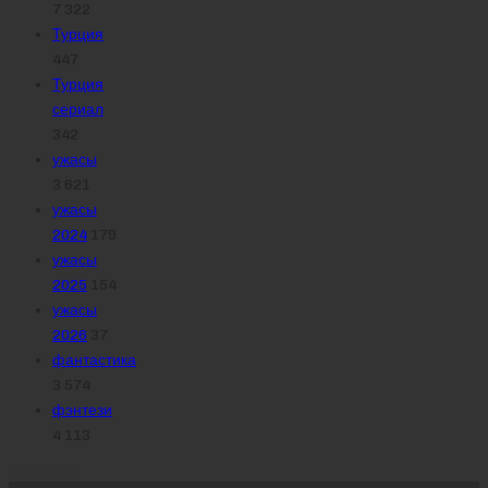
7 322
Турция
447
Турция
сериал
342
ужасы
3 621
ужасы
2024
179
ужасы
2025
154
ужасы
2026
37
фантастика
3 574
фэнтези
4 113
Похожее