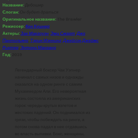
Название:
Дебошир
Слоган:
Он будет драться
Оригинальное название:
The Brawler
Режиссер:
Кен Кушнер
Актеры:
Зак Макгоуэн
,
Эми Смарт
,
Джо
Пантольяно
,
Тэрин Мэннинг
,
Джейсон Джеймс
Рихтер
,
Энтони Мангано
Год:
2019
Легендарный боксер Чак Уэпнер
начинал с самых низов и однажды
оказался на одном ринге с самим
Мухаммедом Али. Его невероятная
жизнь состояла из американских
горок: череды крутых взлетов и
жестоких падений. Он поднимался из
грязи, чтобы побеждать на ринге, а
потом снова падал в нее отдавшись
во власть выпивки. Бокс, женщины,