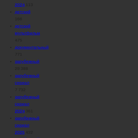
2024
113
детский
166
детский
мультфильм
475
документальный
771
зарубежный
29 388
зарубежный
сериал
7 732
зарубежный
сериал
2024
361
зарубежный
сериал
2025
432