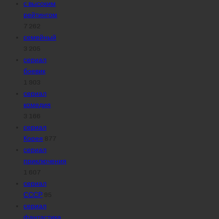
с высоким
рейтингом
7 262
семейный
3 205
сериал
боевик
1 903
сериал
комедия
3 166
сериал
Корея
877
сериал
приключения
1 607
сериал
СССР
95
сериал
фантастика