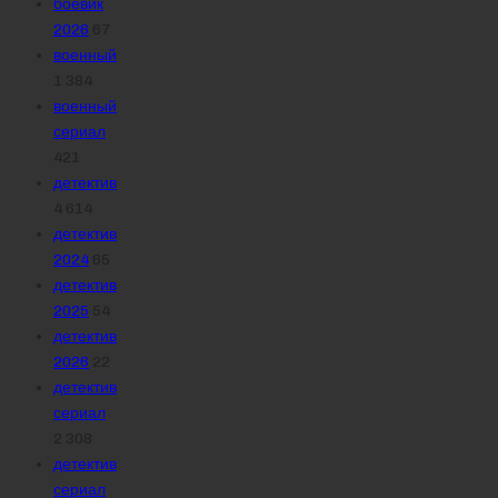
боевик
2026
67
военный
1 384
военный
сериал
421
детектив
4 614
детектив
2024
65
детектив
2025
54
детектив
2026
22
детектив
сериал
2 308
детектив
сериал