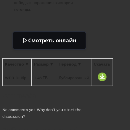
победы и поражения в истории
легенды.
Смотреть онлайн
Качество ▼
Размер ▼
Перевод ▼
Скачать
WEB-DLRip
1.46 ГБ
Дублированный
Comments
No comments yet. Why don’t you start the
discussion?
Добавить комментарий