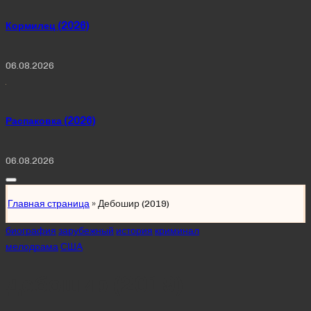
Кормилец (2026)
06.08.2026
Распаковка (2026)
06.08.2026
Главная страница
»
Дебошир (2019)
Posted
биография
зарубежный
история
криминал
in
мелодрама
США
Дебошир (2019)