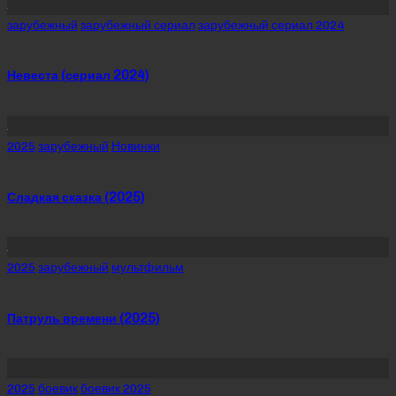
Posted
зарубежный
зарубежный сериал
зарубежный сериал 2024
in
Невеста (сериал 2024)
Posted
2025
зарубежный
Новинки
in
Сладкая сказка (2025)
Posted
2025
зарубежный
мультфильм
in
Патруль времени (2025)
Posted
2025
боевик
боевик 2025