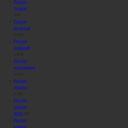
Россия
боевик
485
Россия
детектив
1 053
Россия
комедия
1 801
Россия
мелодрама
1 647
Россия
сериал
3 295
Россия
сериал
2023
205
Россия
сериал