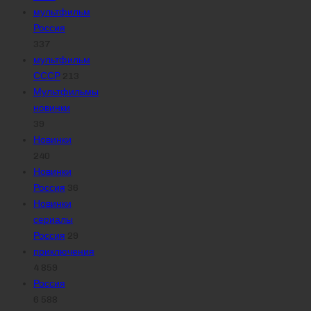
мультфильм
Россия
337
мультфильм
СССР
213
Мультфильмы
новинки
39
Новинки
240
Новинки
Россия
36
Новинки
сериалы
Россия
29
приключения
4 859
Россия
6 588