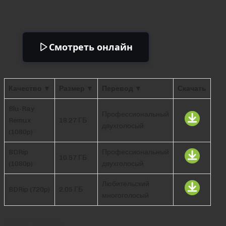
Смотреть онлайн
Качество ▼
Размер ▼
Перевод ▼
Скачать
Blu-Ray
Профессиональный
Remux
18.27 ГБ
двухголосый
(1080p)
BDRip
Профессиональный
10.57 ГБ
(1080p)
двухголосый
Любительский
BDRip (720p)
2.05 ГБ
многоголосый
Comments