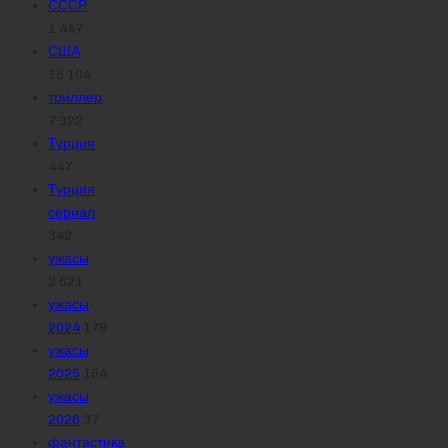
СССР
1 447
США
15 104
триллер
7 322
Турция
447
Турция
сериал
342
ужасы
3 621
ужасы
2024
179
ужасы
2025
154
ужасы
2026
37
фантастика