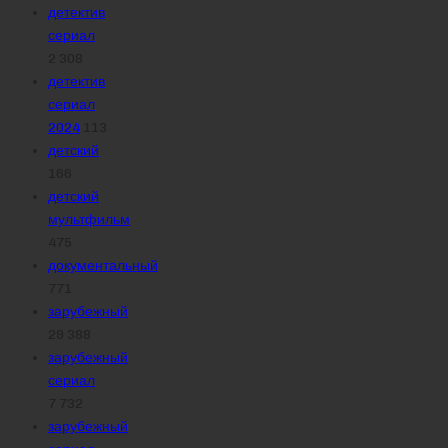
детектив
сериал
2 308
детектив
сериал
2024
113
детский
166
детский
мультфильм
475
документальный
771
зарубежный
29 388
зарубежный
сериал
7 732
зарубежный