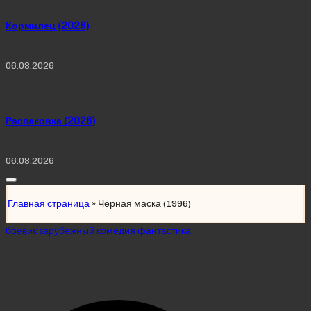
Кормилец (2026)
06.08.2026
Распаковка (2026)
06.08.2026
Главная страница
»
Чёрная маска (1996)
Posted
боевик
зарубежный
комедия
фантастика
in
Чёрная маска (1996)