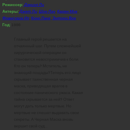
Режиссер:
Дэниэл Ли
Актеры:
Джет Ли
,
Шон Лау
,
Карен Мок
,
Франсуаза Ип
,
Конг Ланг
,
Энтони Вон
Год:
1996
Главный герой решается на
отчаянный шаг. Путем сложнейшей
хирургической операции он
становится невосприимчив к боли.
Кто он теперь? Мститель, не
знающий пощады?Теперь его лицо
скрывает таинственная черная
маска, приводящая врагов в
состояние панического ужаса. Какая
тайна скрывается за ней? Ответ
могут дать только мертвые. Но
мертвые не спешат выдавать свои
секреты. А Черная Маска вновь
вершит свой суд…