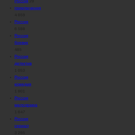
Россия
29
приключения
4 859
Россия
6 588
Россия
боевик
485
Россия
детектив
1 053
Россия
комедия
1 801
Россия
мелодрама
1 647
Россия
сериал
3 295