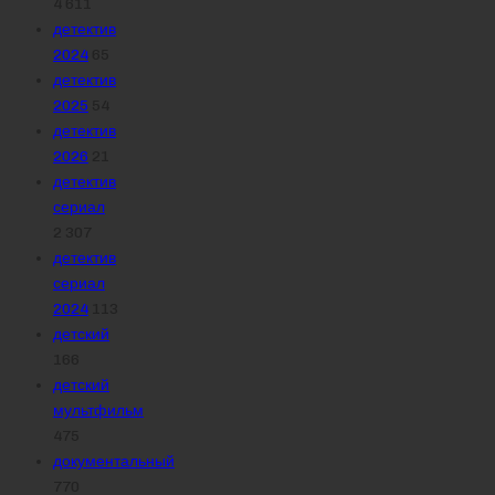
4 611
детектив
2024
65
детектив
2025
54
детектив
2026
21
детектив
сериал
2 307
детектив
сериал
2024
113
детский
166
детский
мультфильм
475
документальный
770