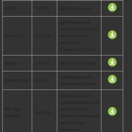
BDRip
7.43 ГБ
Дублированный
Дублированный,
профессиональный
3 x DVD-9
23.04 ГБ
многоголосый,
авторский
(Гаврилов, Гоблин)
BDRip
1.46 ГБ
Авторский (Пучков)
Дублированный,
BDRip (720p)
4.37 ГБ
авторский (Пучков)
Дублированный,
профессиональный
Blu-Ray
многоголосый,
34.81 ГБ
(1080p)
профессиональный
двухголосый,
авторский