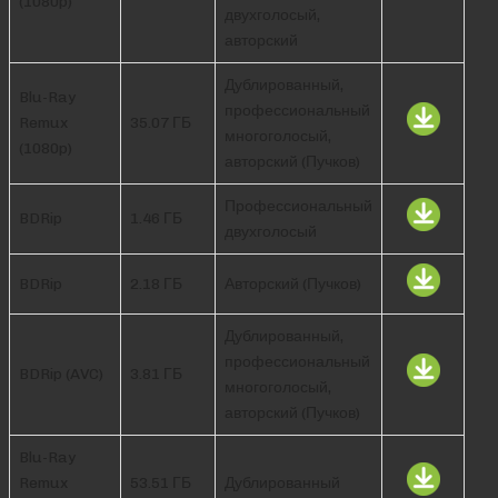
(1080p)
двухголосый,
авторский
Дублированный,
Blu-Ray
профессиональный
Remux
35.07 ГБ
многоголосый,
(1080p)
авторский (Пучков)
Профессиональный
BDRip
1.46 ГБ
двухголосый
BDRip
2.18 ГБ
Авторский (Пучков)
Дублированный,
профессиональный
BDRip (AVC)
3.81 ГБ
многоголосый,
авторский (Пучков)
Blu-Ray
Remux
53.51 ГБ
Дублированный