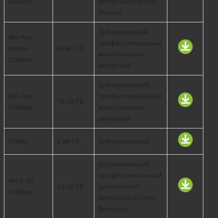
(1080p)
авторский (Пучков,
Живов)
Дублированный,
Blu-Ray
профессиональный
Remux
62.85 ГБ
многоголосый,
(2160p)
авторский
Дублированный,
Blu-Ray
профессиональный
78.39 ГБ
(1080p)
многоголосый,
авторский
HDRip
1.46 ГБ
Дублированный
Дублированный,
профессиональный
WEB-DL
13.59 ГБ
двухголосый,
(1080p)
авторский (Пучков,
Визгунов)