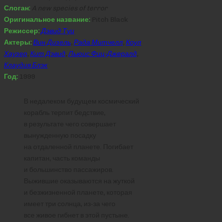
Слоган:
A new species of terror
Оригинальное название:
Pitch Black
Режиссер:
Дэвид Туи
Актеры:
Вин Дизель
,
Рада Митчелл
,
Коул
Хаузер
,
Кит Дэвид
,
Льюис Фиц-Джералд
,
Клаудия Блэк
Год:
1999
В недалеком будущем космический
корабль терпит бедствие,
в результате чего совершает
вынужденную посадку
на отдаленной планете. Погибает
капитан, часть команды
и большинство пассажиров.
Выжившие оказываются на жуткой
и безжизненной планете, которая
имеет три солнца, из-за чего
все живое гибнет в этой пустыне.