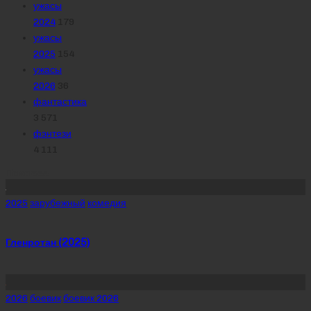
ужасы
2024
179
ужасы
2025
154
ужасы
2026
36
фантастика
3 571
фэнтези
4 111
Похожее
Posted
2025
зарубежный
комедия
in
Гленротан (2025)
Posted
2026
боевик
боевик 2026