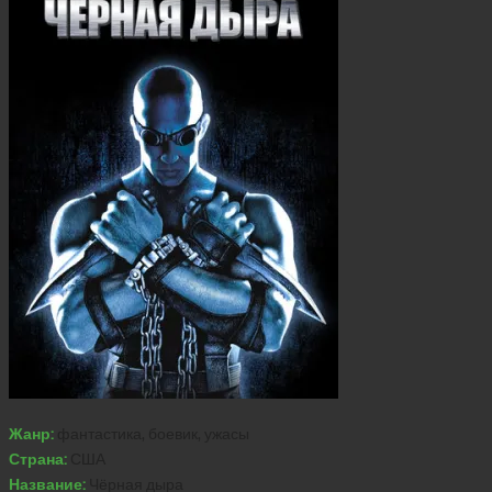
Жанр:
фантастика, боевик, ужасы
Страна:
США
Название:
Чёрная дыра