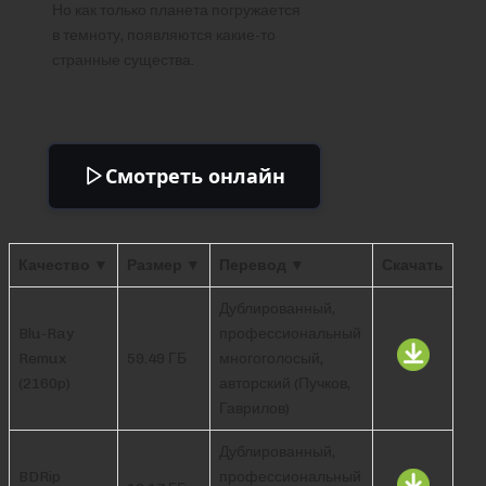
Но как только планета погружается
в темноту, появляются какие-то
странные существа.
Смотреть онлайн
Качество ▼
Размер ▼
Перевод ▼
Скачать
Дублированный,
Blu-Ray
профессиональный
Remux
59.49 ГБ
многоголосый,
(2160p)
авторский (Пучков,
Гаврилов)
Дублированный,
BDRip
профессиональный