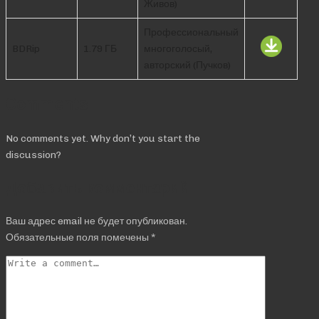
Живов)
Профессиональный
BDRip
1.79 ГБ
многоголосый,
авторский (Пучков)
Comments
No comments yet. Why don’t you start the
discussion?
Добавить комментарий
Ваш адрес email не будет опубликован.
Обязательные поля помечены
*