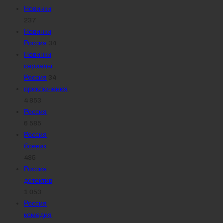
Новинки
237
Новинки
Россия
34
Новинки
сериалы
Россия
34
приключения
4 853
Россия
6 585
Россия
боевик
485
Россия
детектив
1 053
Россия
комедия