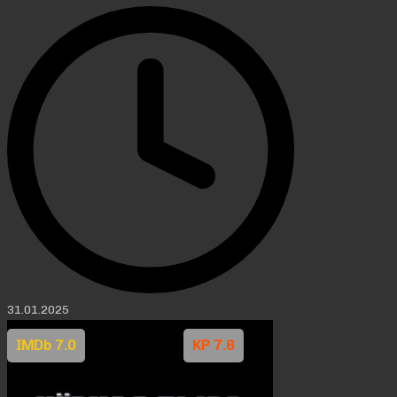
31.01.2025
IMDb 7.0
KP 7.6