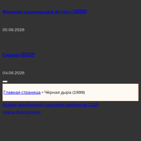
Женский шаолиньский футбол (2026)
05.08.2026
Сардар (2022)
04.08.2026
Главная страница
»
Чёрная дыра (1999)
Posted
боевик
зарубежный
с высоким рейтингом
США
in
ужасы
фантастика
Чёрная дыра (1999)