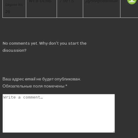
WEB-DLRip
7.09 ГБ
Дублированный
серии из
26
Comments
No comments yet. Why don’t you start the
discussion?
Добавить комментарий
Ваш адрес email не будет опубликован.
Обязательные поля помечены
*