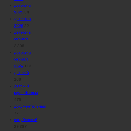
детектив
2025
54
детектив
2026
22
детектив
сериал
2 308
детектив
сериал
2024
113
детский
166
детский
мультфильм
475
документальный
771
зарубежный
29 387