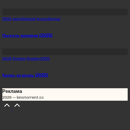
Posted
2025
зарубежный
мультфильм
in
Патруль времени (2025)
Posted
2025
боевик
боевик 2025
in
Кровь за кровь (2025)
Реклама
2026 — kinotorrent.cc
Scroll
to
Top