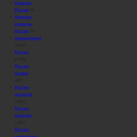
Новинки
Россия
36
Новинки
сериалы
Россия
29
приключения
4 859
Россия
6 588
Россия
боевик
485
Россия
детектив
1 053
Россия
комедия
1 801
Россия
мелодрама