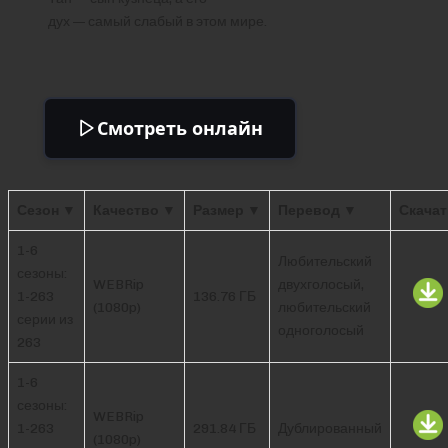
дух — самый слабый в этом мире.
Смотреть онлайн
Сезон ▼
Качество ▼
Размер ▼
Перевод ▼
Скачат
1-6
Любительский
сезоны:
WEBRip
двухголосый,
1-263
136.76 ГБ
(1080p)
любительский
серии из
одноголосый
263
1-6
сезоны:
WEBRip
1-263
291.84 ГБ
Дублированный
(1080p)