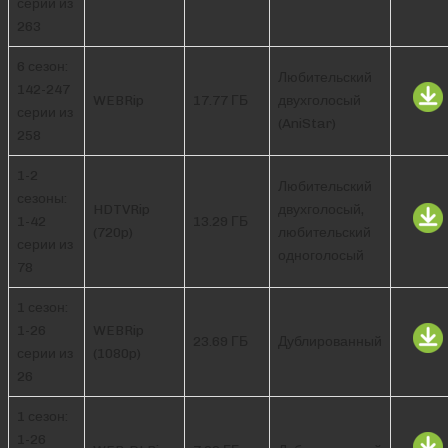
серии из
263
6 сезон:
Любительский
142-247
WEBRip
17.77 ГБ
двухголосый
серии из
(AniStar)
258
1-2
Любительский
сезоны:
HDTVRip
двухголосый,
1-42
13.29 ГБ
(720p)
любительский
серии из
одноголосый
78
1 сезон:
1-26
WEBRip
23.69 ГБ
Дублированный
серии из
(1080p)
26
1 сезон:
1-26