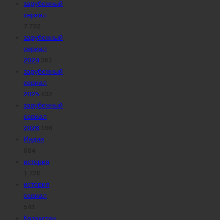
зарубежный
сериал
7 732
зарубежный
сериал
2024
361
зарубежный
сериал
2025
432
зарубежный
сериал
2026
196
Индия
684
история
1 720
история
сериал
541
Казахстан