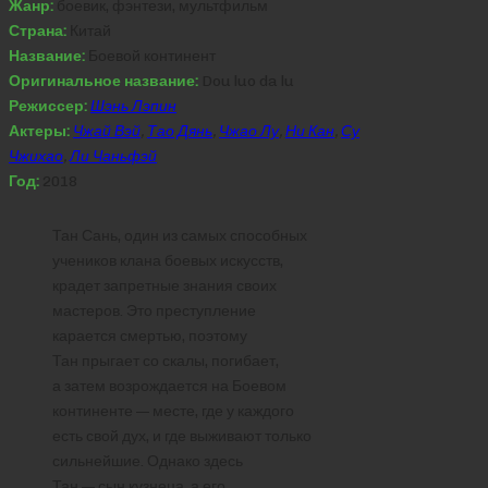
Жанр:
боевик, фэнтези, мультфильм
Страна:
Китай
Название:
Боевой континент
Оригинальное название:
Dou luo da lu
Режиссер:
Шэнь Лэпин
Актеры:
Чжай Вэй
,
Тао Дянь
,
Чжао Лу
,
Ни Кан
,
Су
Чжихао
,
Ли Чаньфэй
Год:
2018
Тан Сань, один из самых способных
учеников клана боевых искусств,
крадет запретные знания своих
мастеров. Это преступление
карается смертью, поэтому
Тан прыгает со скалы, погибает,
а затем возрождается на Боевом
континенте — месте, где у каждого
есть свой дух, и где выживают только
сильнейшие. Однако здесь
Тан — сын кузнеца, а его