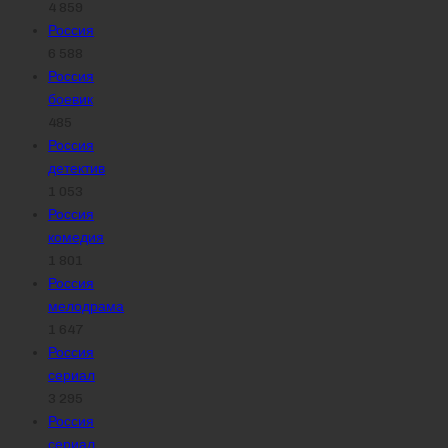
4 859
Россия
6 588
Россия
боевик
485
Россия
детектив
1 053
Россия
комедия
1 801
Россия
мелодрама
1 647
Россия
сериал
3 295
Россия
сериал