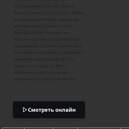
расположенного на престижной
Медисон-авеню в центре Нью-Йорка,
и жизнь его креативного директора —
мастера манипуляций и интриг —
Дона Дрейпера. Находясь на
вершине карьеры, он противостоит
конкурентам, стараясь сберечь свое
положение в компании. Служебные и
семейные перипетии Дона и его
коллег происходят на фоне
глобальных событий в жизни
американского общества тех лет…
Смотреть онлайн