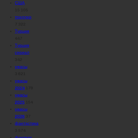
США
15 105
триллер
7 322
Турция
447
Турция
сериал
342
ужасы
3 621
ужасы
2024
179
ужасы
2025
154
ужасы
2026
37
фантастика
3 574
фэнтези