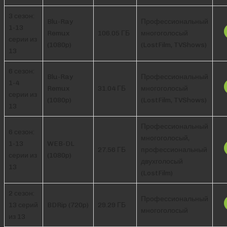
3 сезон:
Blu-Ray
Профессиональный
1-13
Remux
106.05 ГБ
многоголосый
серии из
(1080p)
(LostFilm, TVShows)
13
6 сезон:
Blu-Ray
Профессиональный
1-4
Remux
31.04 ГБ
многоголосый
серии из
(1080p)
(LostFilm, TVShows)
13
Профессиональный
6 сезон:
многоголосый,
1-13
WEB-DL
27.56 ГБ
профессиональный
серии из
(1080p)
двухголосый
13
(LostFilm)
2 сезон:
Профессиональный
13 серий
BDRip (720p)
29.29 ГБ
многоголосый
из 13