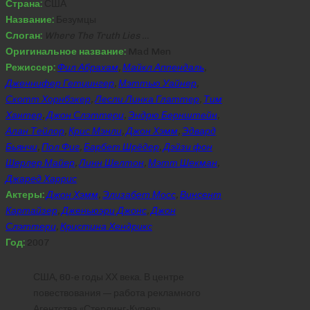
Страна:
США
Название:
Безумцы
Слоган:
Where The Truth Lies …
Оригинальное название:
Mad Men
Режиссер:
Фил Абрахам
,
Майкл Аппендаль
,
Дженнифер Гетцингер
,
Мэттью Уайнер
,
Скотт Хорнбэкер
,
Лесли Линка Глаттер
,
Тим
Хантер
,
Джон Слэттери
,
Эндрю Бернштейн
,
Алан Тейлор
,
Крис Мэнли
,
Джон Хэмм
,
Эдвард
Бьянчи
,
Пол Фиг
,
Барбет Шрёдер
,
Дэйзи фон
Шерлер Майер
,
Линн Шелтон
,
Мэтт Шекман
,
Джаред Харрис
Актеры:
Джон Хэмм
,
Элизабет Мосс
,
Винсент
Картайзер
,
Дженьюэри Джонс
,
Джон
Слэттери
,
Кристина Хендрикс
Год:
2007
США, 60-е годы ХХ века. В центре
повествования — работа рекламного
Агентства «Стерлинг-Купер»,