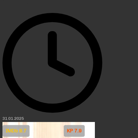
31.01.2025
IMDb 8.7
KP 7.9