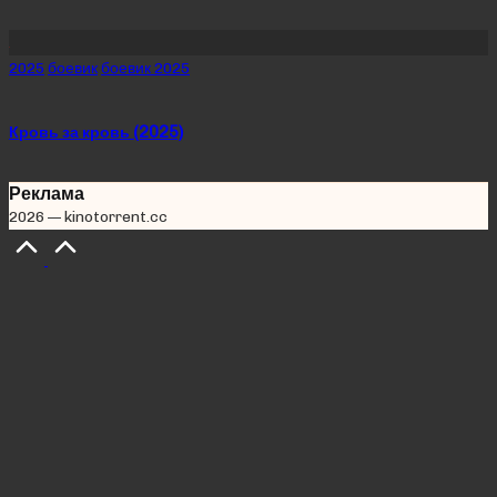
Posted
2025
боевик
боевик 2025
in
Кровь за кровь (2025)
Реклама
2026 — kinotorrent.cc
Scroll
to
Top