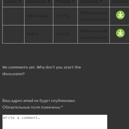
Сезон ▼
Качество ▼
Размер ▼
Перевод ▼
Скачать
Любительский
WEB-DLRip
1.37 ГБ
многоголосый
Любительский
DVD-5
4.37 ГБ
многоголосый
Comments
No comments yet. Why don’t you start the
discussion?
Добавить комментарий
Ваш адрес email не будет опубликован.
Обязательные поля помечены
*