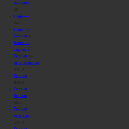
новинки
40
Новинки
240
Новинки
Россия
35
Новинки
сериалы
Россия
34
приключения
4 853
Россия
6 586
Россия
боевик
485
Россия
детектив
1 053
Россия