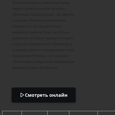
Смерть в семье», сюжет в котором
будет строиться вокруг истории
«Бэтмена: Под колпаком», где Джокер
похищает Робина и практически
убивает его. В определенные
моменты зрителю будут доступны
варианты, которые поведут историю
в другом направлении. Например, в
трейлере даются три варианта итога
похищения Робина — он умирает,
обманывает смерть или оказывается
вовремя спасен Бэтменом.
Смотреть онлайн