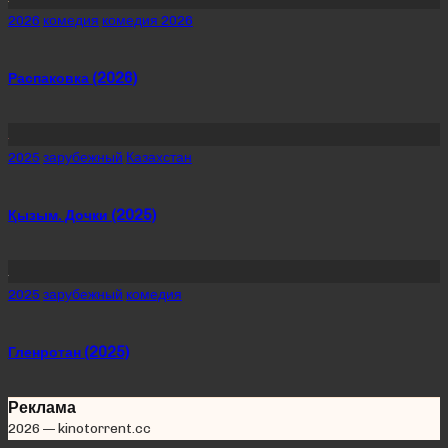
Posted
2026
комедия
комедия 2026
in
Распаковка (2026)
Posted
2025
зарубежный
Казахстан
in
Қызым. Дочки (2025)
Posted
2025
зарубежный
комедия
in
Гленротан (2025)
Реклама
2026 — kinotorrent.cc