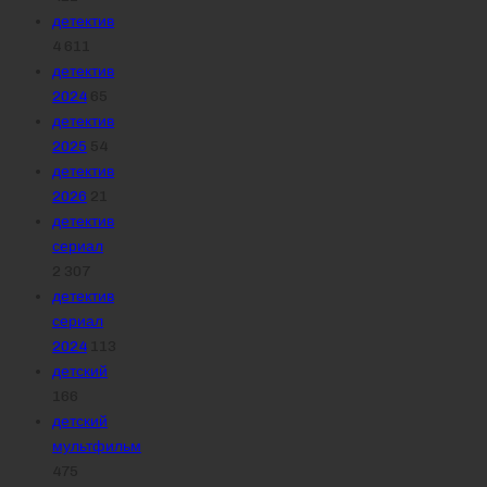
детектив
4 611
детектив
2024
65
детектив
2025
54
детектив
2026
21
детектив
сериал
2 307
детектив
сериал
2024
113
детский
166
детский
мультфильм
475