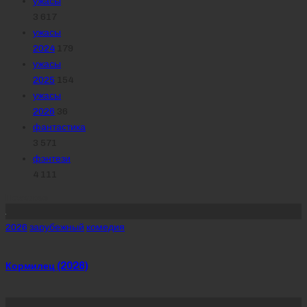
ужасы
3 617
ужасы
2024
179
ужасы
2025
154
ужасы
2026
36
фантастика
3 571
фэнтези
4 111
Похожее
Posted
2026
зарубежный
комедия
in
Кормилец (2026)