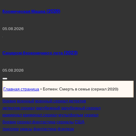
Космическая Машка (2026)
05.08.2026
Синдром бесконечного лета (2023)
05.08.2026
Главная страница
»
Бэтмен: Смерть в семье (сериал 2020)
Posted
боевик
военный
военный сериал
детектив
in
детектив сериал
зарубежный
зарубежный сериал
криминал
криминал сериал
мультфильм
сериал
боевик
сериал фантастика
сериалы
США
триллер
ужасы
фантастика
фэнтези