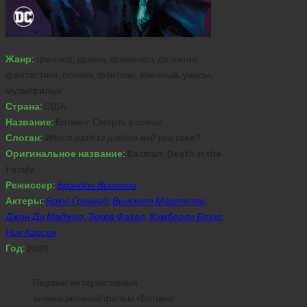
Жанр:
триллер, драма, криминал, детектив,
фантастика, боевик, фэнтези, военный, ужасы,
мультфильм
Страна:
США
Название:
Бэтмен: Смерть в семье
Слоган:
Which path to justice will you take?
Оригинальное название:
Batman: Death in the
Family
Режиссер:
Брэндон Виетти
Актеры:
Брюс Гринвуд
,
Винсент Мартелла
,
Джон Ди Маджио
,
Зехра Фазал
,
Кимберли Брукс
,
Ник Карсон
Год:
2020
Первый интерактивный
анимационный фильм «Бэтмен: