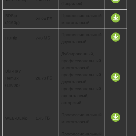
(Гаврилов)
BDRip
Профессиональный
23.24 ГБ
(2160p)
многоголосый
Профессиональный
HDRip
746 МБ
двухголосый
Дублированный,
профессиональный
многоголосый,
Blu-Ray
профессиональный
Remux
28.73 ГБ
двухголосый,
(1080p)
профессиональный
одноголосый,
авторский
Профессиональный
WEB-DLRip
1.45 ГБ
многоголосый
Профессиональный