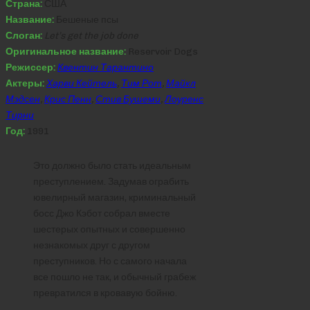
Страна:
США
Название:
Бешеные псы
Слоган:
Let’s get the job done
Оригинальное название:
Reservoir Dogs
Режиссер:
Квентин Тарантино
Актеры:
Харви Кейтель
,
Тим Рот
,
Майкл
Мэдсен
,
Крис Пенн
,
Стив Бушеми
,
Лоуренс
Тирни
Год:
1991
Это должно было стать идеальным
преступлением. Задумав ограбить
ювелирный магазин, криминальный
босс Джо Кэбот собрал вместе
шестерых опытных и совершенно
незнакомых друг с другом
преступников. Но с самого начала
все пошло не так, и обычный грабеж
превратился в кровавую бойню.