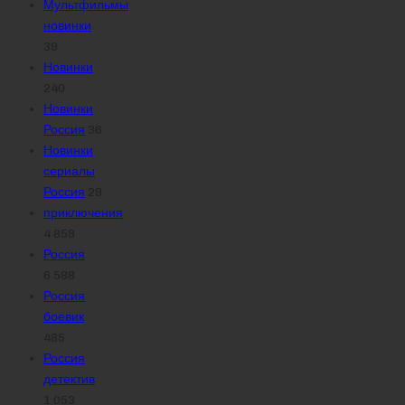
Мультфильмы
новинки
39
Новинки
240
Новинки
Россия
36
Новинки
сериалы
Россия
29
приключения
4 859
Россия
6 588
Россия
боевик
485
Россия
детектив
1 053