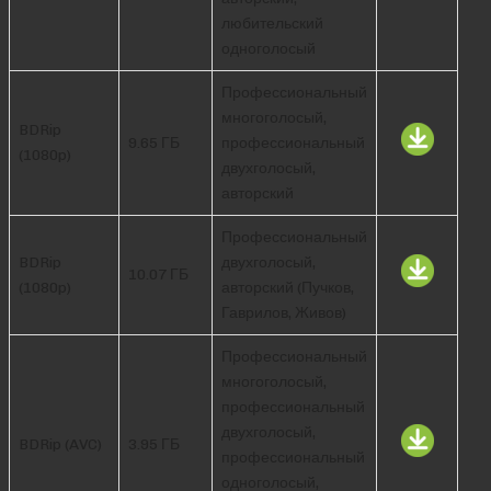
любительский
одноголосый
Профессиональный
многоголосый,
BDRip
9.65 ГБ
профессиональный
(1080p)
двухголосый,
авторский
Профессиональный
BDRip
двухголосый,
10.07 ГБ
(1080p)
авторский (Пучков,
Гаврилов, Живов)
Профессиональный
многоголосый,
профессиональный
двухголосый,
BDRip (AVC)
3.95 ГБ
профессиональный
одноголосый,