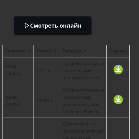
Смотреть онлайн
Качество ▼
Размер ▼
Перевод ▼
Скачать
Профессиональный
BDRip
7.75 ГБ
многоголосый,
(1080p)
авторский (Пучков)
Профессиональный
BDRip
многоголосый,
15.92 ГБ
(1080p)
авторский (Пучков,
Гаврилов, Живов)
Дублированный,
профессиональный
многоголосый,