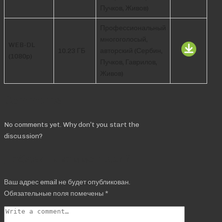
Пучков, Живов)
Профессиональный
многоголосый,
WEB-DL
10.23 ГБ
авторский (Сербин,
(1080p)
Пучков, Гаврилов,
Живов)
Comments
No comments yet. Why don’t you start the
discussion?
Добавить комментарий
Ваш адрес email не будет опубликован.
Обязательные поля помечены
*