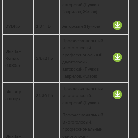
авторский (Пучков,
Гаврилов, Живов)
DVDRip
1.37 ГБ
Авторский (Пучков)
Профессиональный
многоголосый,
Blu-Ray
профессиональный
Remux
24.42 ГБ
двухголосый,
(1080p)
авторский (Пучков,
Гаврилов, Живов)
Профессиональный
Blu-Ray
31.86 ГБ
многоголосый,
(1080p)
авторский (Пучков)
Профессиональный
многоголосый,
профессиональный
Blu-Ray
одноголосый,