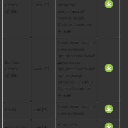
Remux
32.86 ГБ
авторский,
(1080p)
любительский
многоголосый
(Пучков, Гаврилов,
Живов)
Профессиональный
многоголосый,
профессиональный
Blu-Ray
двухголосый,
Remux
25.93 ГБ
профессиональный
(1080p)
одноголосый,
авторский (Сербин,
Пучков, Гаврилов,
Живов)
Профессиональный
BDRip
1.45 ГБ
многоголосый
Aвторский
WEB-DLRip
1.46 ГБ