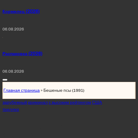
Кормилец (2026)
06.08.2026
Распаковка (2026)
06.08.2026
Главная страница
»
Бешеные псы (1991)
Posted
зарубежный
криминал
с высоким рейтингом
США
in
триллер
Бешеные псы
(1991)