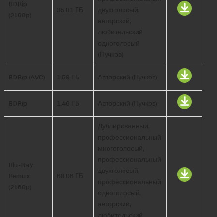
BDRip
35.81 ГБ
двухголосый,
(2160p)
авторский,
любительский
одноголосый
(Пучков)
BDRip (AVC)
1.59 ГБ
Авторский (Пучков)
BDRip
1.46 ГБ
Авторский (Пучков)
Дублированный,
профессиональный
многоголосый,
профессиональный
Blu-Ray
двухголосый,
Remux
68.06 ГБ
профессиональный
(2160p)
одноголосый,
авторский,
любительский