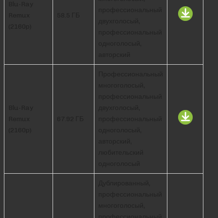
Blu-Ray
профессиональный
Remux
58.5 ГБ
двухголосый,
(2160p)
профессиональный
одноголосый,
авторский
Профессиональный
многоголосый,
профессиональный
Blu-Ray
двухголосый,
Remux
67.92 ГБ
профессиональный
(2160p)
одноголосый,
авторский,
любительский
одноголосый
Дублированный,
профессиональный
многоголосый,
профессиональный