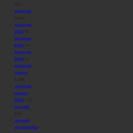
421
детектив
4 614
детектив
2024
65
детектив
2025
54
детектив
2026
22
детектив
сериал
2 308
детектив
сериал
2024
113
детский
166
детский
мультфильм