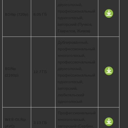
двухголосый,
профессиональный
BDRip (720p)
8.05 ГБ
одноголосый,
авторский (Пучков,
Гаврилов, Живов)
Дублированный,
профессиональный
многоголосый,
профессиональный
BDRip
двухголосый,
12.7 ГБ
(2160p)
профессиональный
одноголосый,
авторский,
любительский
одноголосый
Профессиональный
WEB-DLRip
многоголосый,
3.13 ГБ
(AVC)
авторский (Сербин,