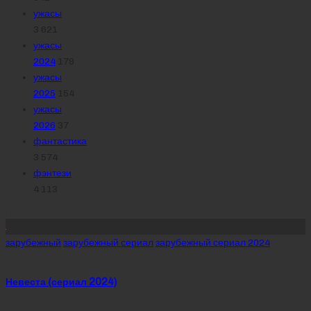
ужасы
3 621
ужасы
2024
179
ужасы
2025
154
ужасы
2026
37
фантастика
3 574
фэнтези
4 113
Похожее
Posted
зарубежный
зарубежный сериал
зарубежный сериал 2024
in
Невеста (сериал 2024)