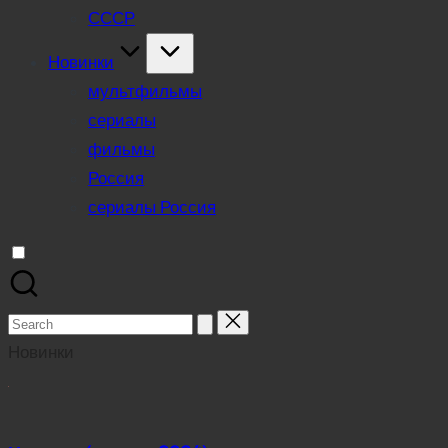
СССР
Новинки
мультфильмы
сериалы
фильмы
Россия
сериалы Россия
Search
for:
Новинки