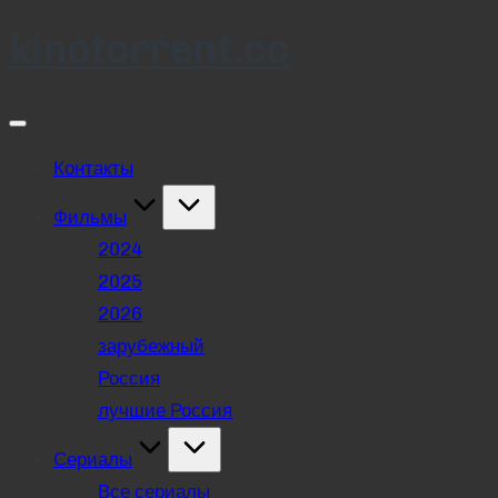
kinotorrent.cc
Skip
to
content
Контакты
Фильмы
2024
2025
2026
зарубежный
Россия
лучшие Россия
Сериалы
Все сериалы