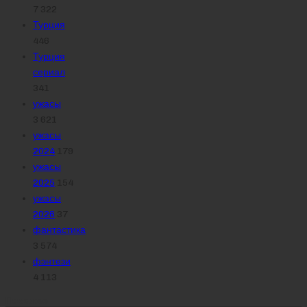
7 322
Турция
446
Турция
сериал
341
ужасы
3 621
ужасы
2024
179
ужасы
2025
154
ужасы
2026
37
фантастика
3 574
фэнтези
4 113
Похожее