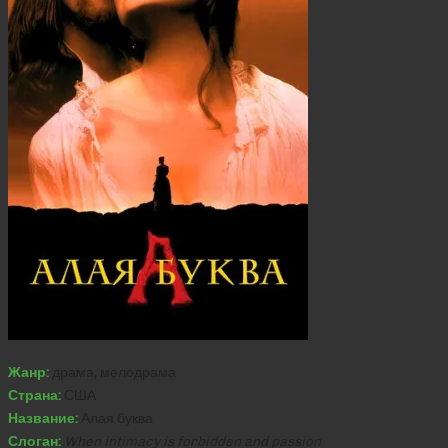
Жанр:
драма, мелодрама
Страна:
США
Название:
Алая буква
Слоган:
When intimacy is forbidden and passion