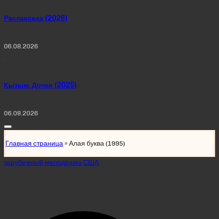
Распаковка (2026)
06.08.2026
Қызым. Дочки (2025)
06.08.2026
Главная страница
»
Алая буква (1995)
Posted
зарубежный
мелодрама
США
in
Алая буква (1995)