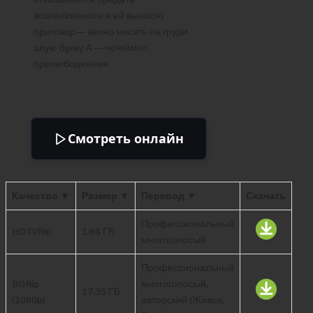
возлюбленного и ей выносят
приговор — вечно носить на груди
алую букву А — «клеймо»
прелюбодеяния.
Смотреть онлайн
Качество ▼
Размер ▼
Перевод ▼
Скачать
Профессиональный
HDTVRip
1.66 ГБ
многоголосый
Профессиональный
BDRip
многоголосый,
17.35 ГБ
(1080p)
авторский (Живов,