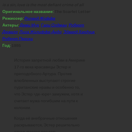
is a sin, love is the most defiant crime of all
Оригинальное название:
The Scarlet Letter
Режиссер:
Роланд Жоффе
Актеры:
Деми Мур
,
Гари Олдман
,
Роберт
Дювалл
,
Лиза Жолиффе-Андо
,
Эдвард Хардуик
,
Роберт Проски
Год:
1995
История запретной любви в Америке
17-го века красавицы Эстер и
преподобного Артура. Против
влюбленных выступают строгие
пуританские нравы и особенно то,
что Эстер «де-юре» замужем, хотя и
считает мужа погибшим на пути к
колонии.
Когда её внебрачные отношения
раскрываются, Эстер решительно
отказывается предать