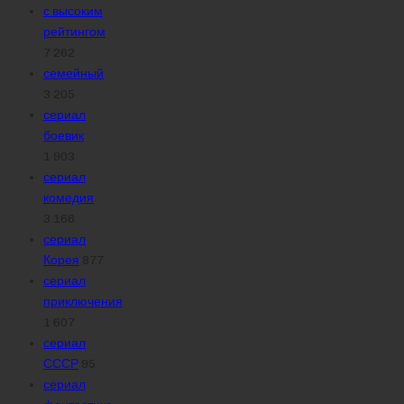
с высоким
рейтингом
7 262
семейный
3 205
сериал
боевик
1 903
сериал
комедия
3 166
сериал
Корея
877
сериал
приключения
1 607
сериал
СССР
95
сериал