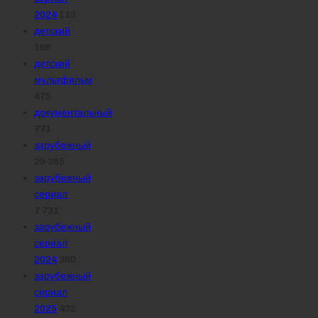
2024
113
детский
166
детский
мультфильм
475
документальный
771
зарубежный
29 385
зарубежный
сериал
7 731
зарубежный
сериал
2024
360
зарубежный
сериал
2025
432