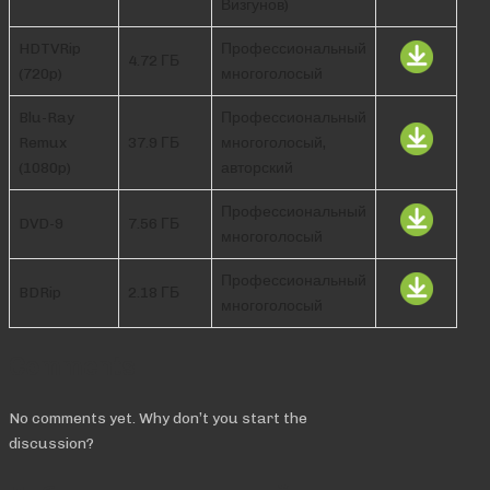
Визгунов)
HDTVRip
Профессиональный
4.72 ГБ
(720p)
многоголосый
Blu-Ray
Профессиональный
Remux
37.9 ГБ
многоголосый,
(1080p)
авторский
Профессиональный
DVD-9
7.56 ГБ
многоголосый
Профессиональный
BDRip
2.18 ГБ
многоголосый
Comments
No comments yet. Why don’t you start the
discussion?