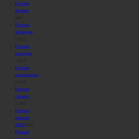
Россия
боевик
485
Россия
детектив
1 053
Россия
комедия
1 801
Россия
мелодрама
1 647
Россия
сериал
3 295
Россия
сериал
2023
205
Россия
сериал