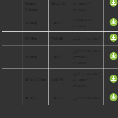
Remux
20.11 ГБ
авторский
(1080p)
(Живов)
Авторский
DVDRip
1.45 ГБ
(Живов)
DVDRip
743 МБ
Дублированный
Дублированный,
DVDRip
1.46 ГБ
авторский
(Живов)
Дублированный,
BDRip (720p)
3.09 ГБ
авторский
(Живов)
BDRip
1.45 ГБ
Дублированный
Comments