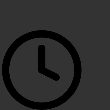
Аладдин и король
разбойников
(сериал 1996)