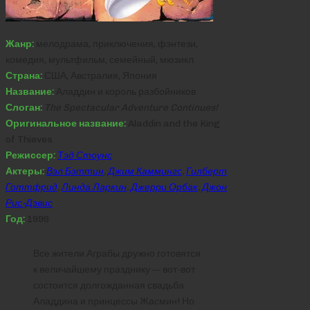
Жанр:
мелодрама, приключения, фэнтези,
комедия, мультфильм, семейный, мюзикл
Страна:
США, Австралия, Япония
Название:
Аладдин и король разбойников
Слоган:
The Spectacular Adventure Continues!
Оригинальное название:
Aladdin and the King
of Thieves
Режиссер:
Тэд Стоунс
Актеры:
Вэл Бэттин
,
Джим Каммингс
,
Гилберт
Готтфрид
,
Линда Ларкин
,
Джерри Орбак
,
Джон
Рис-Дэвис
Год:
1996
Все жители Аграбы дружно готовятся
к величайшему празднику — вот-вот
состоится долгожданная свадьба
Аладдина и принцессы Жасмин! Но