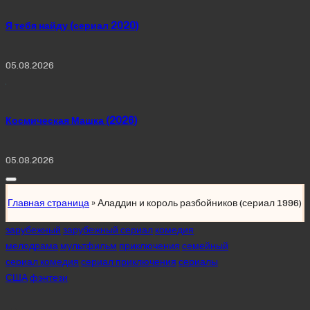
Я тебя найду (сериал 2020)
05.08.2026
Космическая Машка (2026)
05.08.2026
Главная страница
»
Аладдин и король разбойников (сериал 1996)
Posted
зарубежный
зарубежный сериал
комедия
in
мелодрама
мультфильм
приключения
семейный
сериал комедия
сериал приключения
сериалы
США
фэнтези