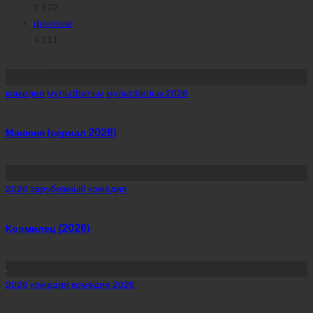
3 572
фэнтези
4 111
Похожее
Posted
комедия
мультфильм
мультфильм 2026
in
Манюня (сериал 2026)
Posted
2026
зарубежный
комедия
in
Кормилец (2026)
Posted
2026
комедия
комедия 2026
in