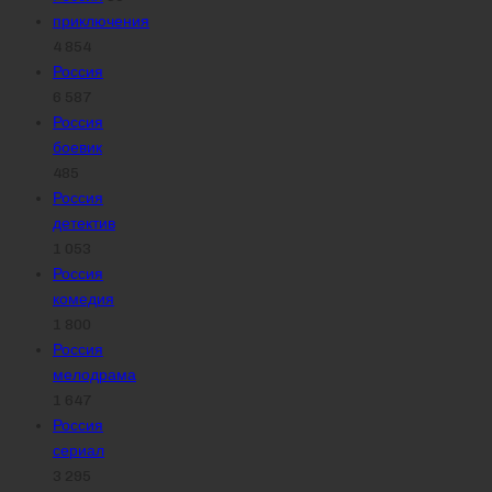
приключения
4 854
Россия
6 587
Россия
боевик
485
Россия
детектив
1 053
Россия
комедия
1 800
Россия
мелодрама
1 647
Россия
сериал
3 295