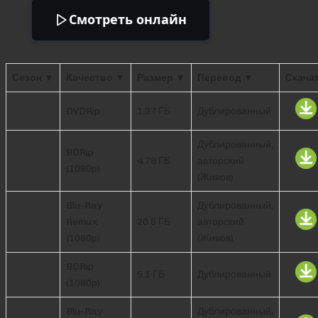
Смотреть онлайн
Сезон ▼
Качество ▼
Размер ▼
Перевод ▼
Скача
DVDRip
1.37 ГБ
Дублированный
Дублированный,
BDRip
4.79 ГБ
авторский
(1080p)
(Живов)
Blu-Ray
Дублированный,
Remux
20.5 ГБ
авторский
(1080p)
(Живов)
BDRip
5.1 ГБ
Дублированный
(1080p)
Blu-Ray
Дублированный,