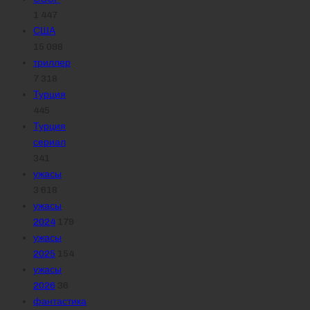
1 447
США
15 098
триллер
7 318
Турция
445
Турция
сериал
341
ужасы
3 618
ужасы
2024
179
ужасы
2025
154
ужасы
2026
36
фантастика