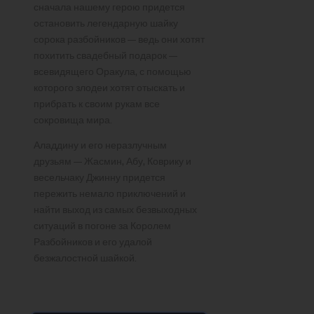
сначала нашему герою придется
остановить легендарную шайку
сорока разбойников — ведь они хотят
похитить свадебный подарок —
всевидящего Оракула, с помощью
которого злодеи хотят отыскать и
прибрать к своим рукам все
сокровища мира.
Аладдину и его неразлучным
друзьям — Жасмин, Абу, Коврику и
весельчаку Джинну придется
пережить немало приключений и
найти выход из самых безвыходных
ситуаций в погоне за Королем
Разбойников и его удалой
безжалостной шайкой.