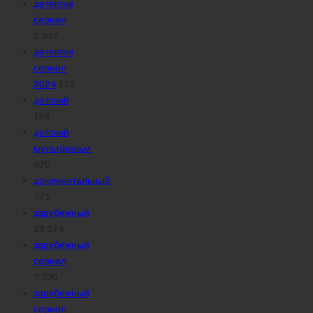
детектив
сериал
2 307
детектив
сериал
2024
113
детский
166
детский
мультфильм
475
документальный
771
зарубежный
29 374
зарубежный
сериал
7 730
зарубежный
сериал