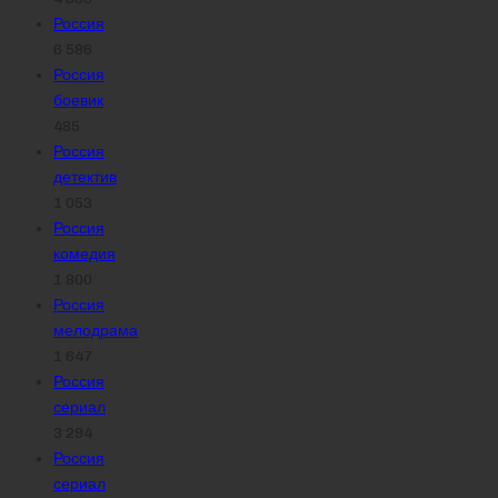
Россия
6 586
Россия
боевик
485
Россия
детектив
1 053
Россия
комедия
1 800
Россия
мелодрама
1 647
Россия
сериал
3 294
Россия
сериал