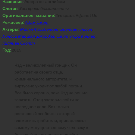
Название:
Афера по-английски
Слоган:
Узы крови безжалостны
Оригинальное название:
Trespass Against Us
Режиссер:
Адам Смит
Актеры:
Майкл Фассбендер
,
Брендан Глисон
,
Линдси Маршал
,
Джорджи Смит
,
Рори Киннер
,
Киллиан Скотт
Год:
2015
Чэд – великолепный гонщик. Он
работает на своего отца,
криминального авторитета, и
виртуозно уходит от любой погони.
Все было хорошо, пока Чэд не решил
завязать. Отец заставил пойти на
последнее дело. Вот только
роскошный особняк, в который
вломились грабители, принадлежал
самому могущественному человеку в
Англии. А он не прощает ошибок.