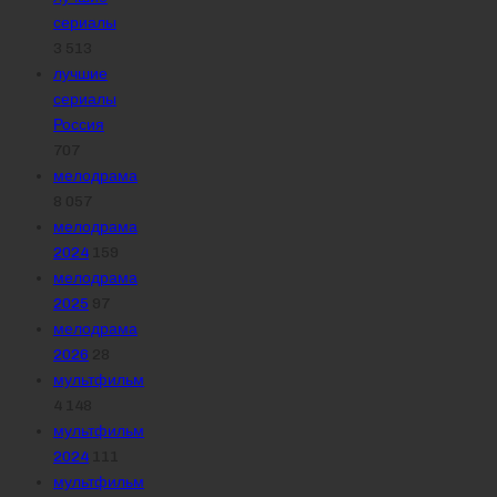
сериалы
3 513
лучшие
сериалы
Россия
707
мелодрама
8 057
мелодрама
2024
159
мелодрама
2025
97
мелодрама
2026
28
мультфильм
4 148
мультфильм
2024
111
мультфильм