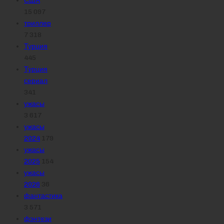
США
15 097
триллер
7 318
Турция
445
Турция
сериал
341
ужасы
3 617
ужасы
2024
179
ужасы
2025
154
ужасы
2026
36
фантастика
3 571
фэнтези