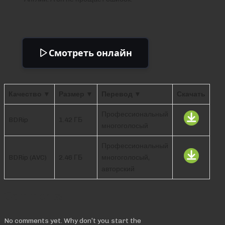
Смотреть онлайн
Качество ▼
Размер ▼
Перевод ▼
Скачать
Профессиональный
BDRip
1.42 ГБ
многоголосый
Профессиональный
BDRip (AVC)
2.46 ГБ
многоголосый,
авторский
Comments
No comments yet. Why don’t you start the