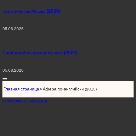
Космическая Машка (2026)
05.08.2026
Синдром бесконечного лета (2023)
05.08.2026
Главная страница
»
Афера по-английски (2015)
Posted
зарубежный
криминал
in
Афера по-
английски (2015)