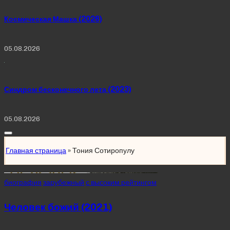
Космическая Машка (2026)
05.08.2026
Синдром бесконечного лета (2023)
05.08.2026
Главная страница
»
Тония Сотиропулу
Posted
биография
зарубежный
с высоким рейтингом
in
Человек божий (2021)