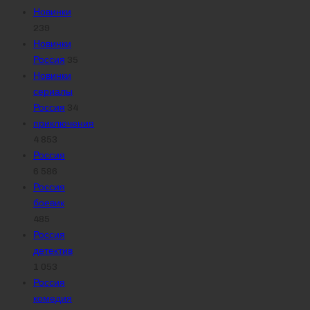
Новинки
239
Новинки
Россия
35
Новинки
сериалы
Россия
34
приключения
4 853
Россия
6 586
Россия
боевик
485
Россия
детектив
1 053
Россия
комедия