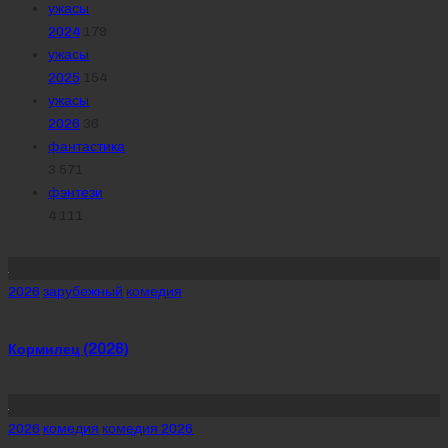
ужасы
2024
179
ужасы
2025
154
ужасы
2026
36
фантастика
3 571
фэнтези
4 111
Похожее
Posted
2026
зарубежный
комедия
in
Кормилец (2026)
Posted
2026
комедия
комедия 2026