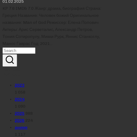
01.02.2025
KP 7.6 IMDb 7.0 Жанр: драма, биография Страна:
Греция Название: Человек божий Оригинальное
название: Man of God Режиссер: Елена Попович
Актеры: Арис Серветалис, Александр Петров,
Тония Сотиропулу, Микки Рурк, Яннис Станкоглу,
Манос Гаврас Год: 2021…
Реклама
Рубрики
2023
1 058
2024
1 090
2025
988
2026
224
аниме
1 117