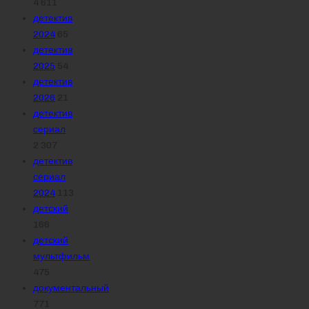
4 611
детектив
2024
65
детектив
2025
54
детектив
2026
21
детектив
сериал
2 307
детектив
сериал
2024
113
детский
166
детский
мультфильм
475
документальный
771