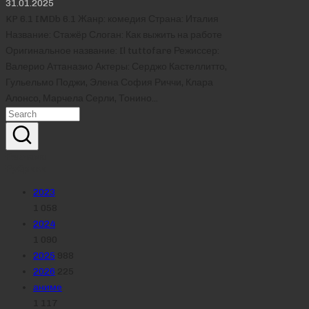
31.01.2025
KP 6.1 IMDb 6.1 Жанр: комедия Страна: Италия
Название: Стажёр Слоган: Как выжить на работе
Оригинальное название: Il tuttofare Режиссер:
Валерио Аттаназио Актеры: Серджо Кастеллитто,
Гульельмо Поджи, Элена София Риччи, Клара
Алонсо, Марчела Серли, Тонино…
Реклама
Рубрики
2023
1 058
2024
1 090
2025
988
2026
225
аниме
1 117