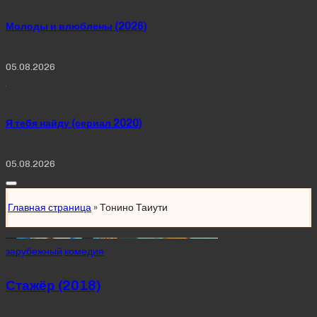
Молоды и влюблены (2026)
05.08.2026
Я тебя найду (сериал 2020)
05.08.2026
Главная страница
»
Тонино Таиути
Posted
зарубежный
комедия
in
Стажёр (2018)