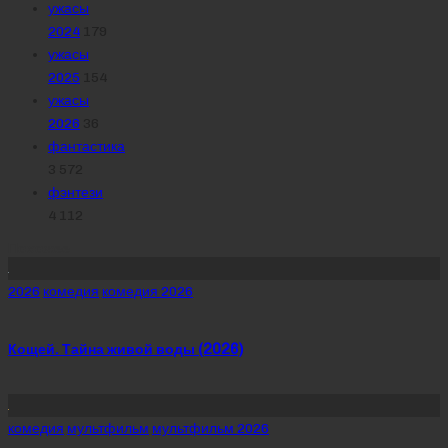
ужасы
2024
179
ужасы
2025
154
ужасы
2026
36
фантастика
3 572
фэнтези
4 112
Похожее
Posted
2026
комедия
комедия 2026
in
Кощей. Тайна живой воды (2026)
Posted
комедия
мультфильм
мультфильм 2026