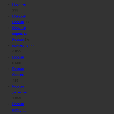
Новинки
238
Новинки
Россия
36
Новинки
сериалы
Россия
34
приключения
4 855
Россия
6 588
Россия
боевик
485
Россия
детектив
1 053
Россия
комедия