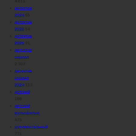
4 611
детектив
2024
65
детектив
2025
54
детектив
2026
21
детектив
сериал
2 307
детектив
сериал
2024
113
детский
166
детский
мультфильм
475
документальный
771