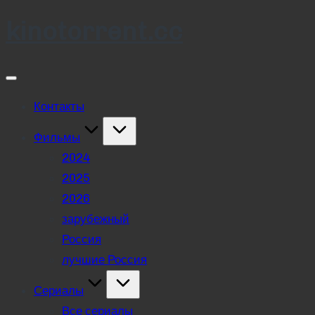
kinotorrent.cc
Skip
to
content
Контакты
Фильмы
2024
2025
2026
зарубежный
Россия
лучшие Россия
Сериалы
Все сериалы