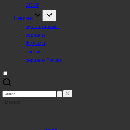
СССР
Новинки
мультфильмы
сериалы
фильмы
Россия
сериалы Россия
Search
for:
Новинки