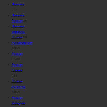
Новинки
242
Новинки
Россия
35
Новинки
сериалы
Россия
29
приключения
4 859
Россия
6 588
Россия
боевик
485
Россия
детектив
1 053
Россия
комедия