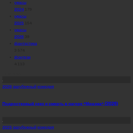
ужасы
2024
179
ужасы
2025
154
ужасы
2026
39
фантастика
3 574
фэнтези
4 113
Похожее
Posted
2026
зарубежный
комедия
in
Подростковый секс и смерть в лагере «Миазма» (2026)
Posted
2025
зарубежный
комедия