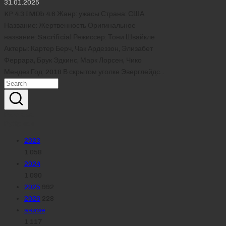
31.01.2025
KP 4.3 IMDb 4.6 Жанр: ужасы Страна: США
Название: Жертвенность Оригинальное
название: Sacrificial Режиссер: Тони Швайкле
Актеры: Картер Берч, Чак Ардеззон, Элизабет
Феррара, Брук Эдкинс, Марк Лорсен, Чико
Мендез Год: 2018 В скрытом уголке Эверглейдс…
Реклама
Рубрики
2023
1 058
2024
1 090
2025
992
2026
228
аниме
1 117