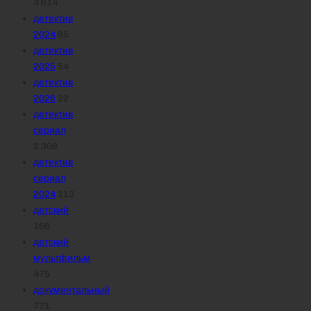
4 614
детектив
2024
65
детектив
2025
54
детектив
2026
22
детектив
сериал
2 308
детектив
сериал
2024
113
детский
166
детский
мультфильм
475
документальный
771