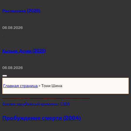
Распаковка (2026)
06.08.2026
Қызым. Дочки (2025)
06.08.2026
Главная страница
»
Тони Шина
Posted
боевик
зарубежный
криминал
США
in
Пробуждение смерти (2004)