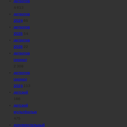
детектив
4 613
детектив
2024
65
детектив
2025
54
детектив
2026
22
детектив
сериал
2 308
детектив
сериал
2024
113
детский
166
детский
мультфильм
475
документальный