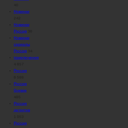
40
Новинки
242
Новинки
Россия
36
Новинки
сериалы
Россия
34
приключения
4 857
Россия
6 588
Россия
боевик
485
Россия
детектив
1 053
Россия