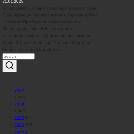
31.01.2025
KP 6.0 IMDb 5.5 Жанр: криминал, боевик Страна:
США, Франция, Великобритания, Германия, ЮАР
Название: Пробуждение смерти Слоган:
Беспощадное зло… Бешеная ярость…
Благородная месть… Оригинальное название:
Wake of Death Режиссер: Филиппе Мартинес
Актеры: Жан-Клод Ван Дамм,…
Реклама
Рубрики
2023
1 058
2024
1 090
2025
991
2026
226
аниме