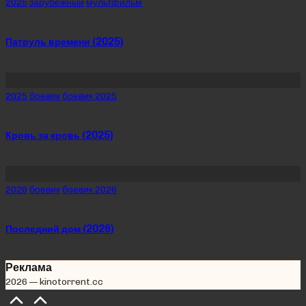
Posted
2025
зарубежный
мультфильм
in
Патруль времени (2025)
Posted
2025
боевик
боевик 2025
in
Кровь за кровь (2025)
Posted
2026
боевик
боевик 2026
in
Последний дом (2026)
Реклама
2026 — kinotorrent.cc
Scroll