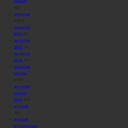
сериал
421
детектив
4 614
детектив
2024
65
детектив
2025
54
детектив
2026
22
детектив
сериал
2 308
детектив
сериал
2024
113
детский
166
детский
мультфильм