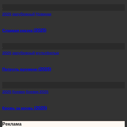
Posted
2025
зарубежный
Новинки
in
Сладкая сказка (2025)
Posted
2025
зарубежный
мультфильм
in
Патруль времени (2025)
Posted
2025
боевик
боевик 2025
in
Кровь за кровь (2025)
Реклама