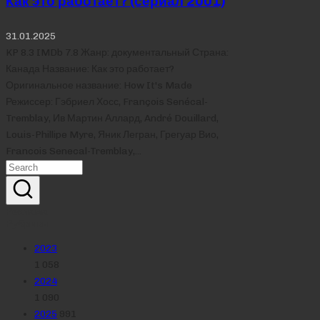
Как это работает? (сериал 2001)
31.01.2025
KP 8.3 IMDb 7.8 Жанр: документальный Страна:
Канада Название: Как это работает?
Оригинальное название: How It's Made
Режиссер: Гэбриел Хосс, François Senécal-
Tremblay, Ив Мартин Аллард, André Douillard,
Louis-Phillipe Myre, Яник Легран, Грегуар Вио,
Francois Senecal-Tremblay,…
Реклама
Рубрики
2023
1 058
2024
1 090
2025
991