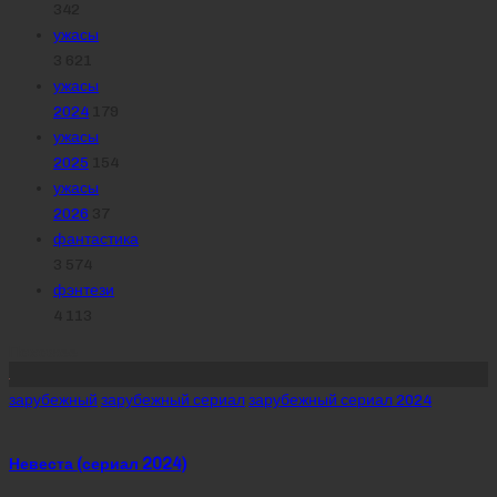
342
ужасы
3 621
ужасы
2024
179
ужасы
2025
154
ужасы
2026
37
фантастика
3 574
фэнтези
4 113
Похожее
Posted
зарубежный
зарубежный сериал
зарубежный сериал 2024
in
Невеста (сериал 2024)