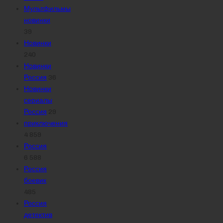
Мультфильмы
новинки
39
Новинки
240
Новинки
Россия
36
Новинки
сериалы
Россия
29
приключения
4 859
Россия
6 588
Россия
боевик
485
Россия
детектив