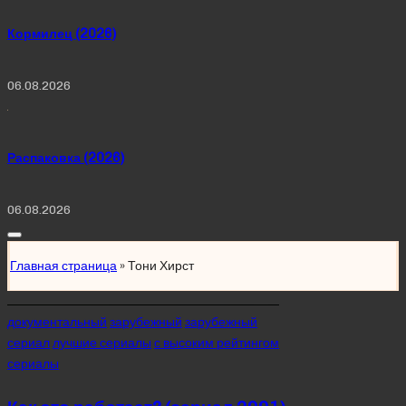
Кормилец (2026)
06.08.2026
Распаковка (2026)
06.08.2026
Главная страница
»
Тони Хирст
Posted
документальный
зарубежный
зарубежный
in
сериал
лучшие сериалы
с высоким рейтингом
сериалы