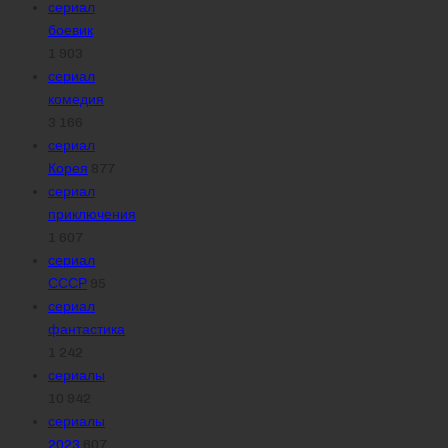
сериал
боевик
1 903
сериал
комедия
3 166
сериал
Корея
877
сериал
приключения
1 607
сериал
СССР
95
сериал
фантастика
1 242
сериалы
10 942
сериалы
2023
607