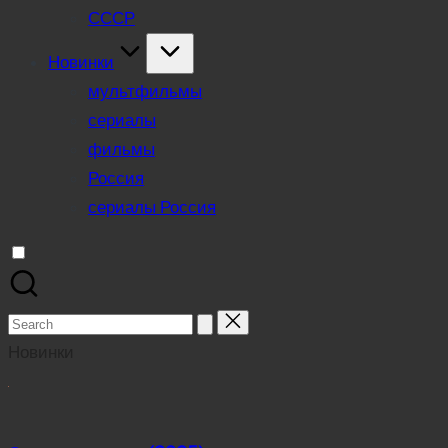
СССР
Новинки
мультфильмы
сериалы
фильмы
Россия
сериалы Россия
Search
for:
Новинки