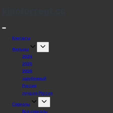
kinotorrent.cc
Skip
to
content
Контакты
Фильмы
2024
2025
2026
зарубежный
Россия
лучшие Россия
Сериалы
Все сериалы