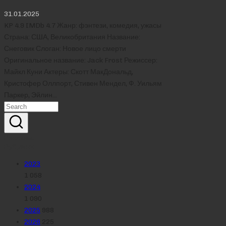
31.01.2025
KP 4.9 IMDb 4.7 Жанр: фэнтези, комедия, ужасы
Страна: США, Великобритания Название:
Снеговик Слоган: Новое лицо смерти
Оригинальное название: Jack Frost Режиссер:
Майкл Куни Актеры: Скотт МакДональд,
Кристофер Оллпорт, Стивен Мендел, Ф. Уильям
Паркер, Эйлин…
Реклама
Рубрики
2023
1 058
2024
1 090
2025
988
2026
225