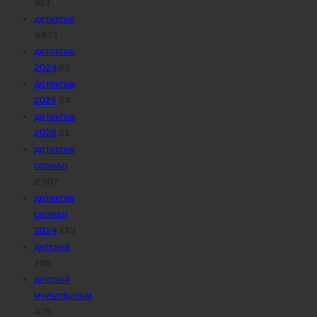
421
детектив
4 611
детектив
2024
65
детектив
2025
54
детектив
2026
21
детектив
сериал
2 307
детектив
сериал
2024
113
детский
166
детский
мультфильм
475