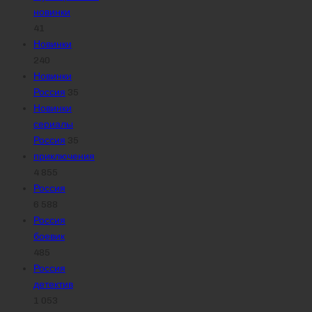
новинки
41
Новинки
240
Новинки
Россия
35
Новинки
сериалы
Россия
35
приключения
4 855
Россия
6 588
Россия
боевик
485
Россия
детектив
1 053