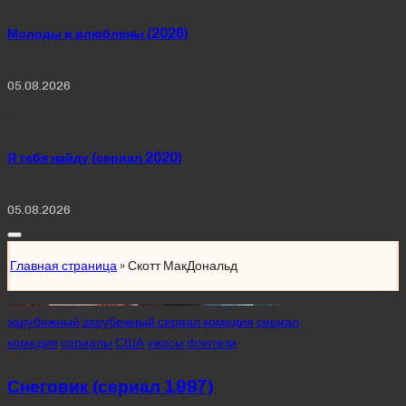
Молоды и влюблены (2026)
05.08.2026
Я тебя найду (сериал 2020)
05.08.2026
Главная страница
»
Скотт МакДональд
Posted
зарубежный
зарубежный сериал
комедия
сериал
in
комедия
сериалы
США
ужасы
фэнтези
Снеговик (сериал 1997)