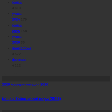
ужасы
3 618
ужасы
2024
179
ужасы
2025
154
ужасы
2026
36
фантастика
3 572
фэнтези
4 112
Похожее
Posted
2026
комедия
комедия 2026
in
Кощей. Тайна живой воды (2026)