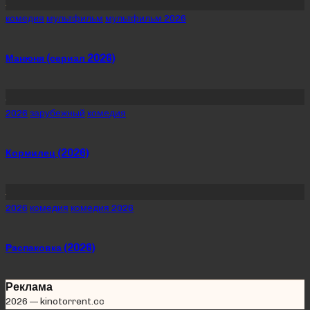
Posted
комедия
мультфильм
мультфильм 2026
in
Манюня (сериал 2026)
Posted
2026
зарубежный
комедия
in
Кормилец (2026)
Posted
2026
комедия
комедия 2026
in
Распаковка (2026)
Реклама
2026 — kinotorrent.cc