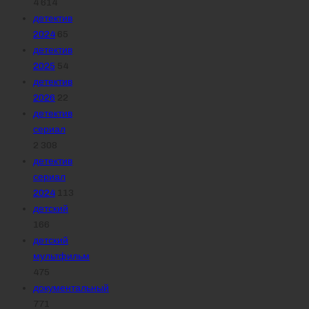
4 614
детектив
2024
65
детектив
2025
54
детектив
2026
22
детектив
сериал
2 308
детектив
сериал
2024
113
детский
166
детский
мультфильм
475
документальный
771