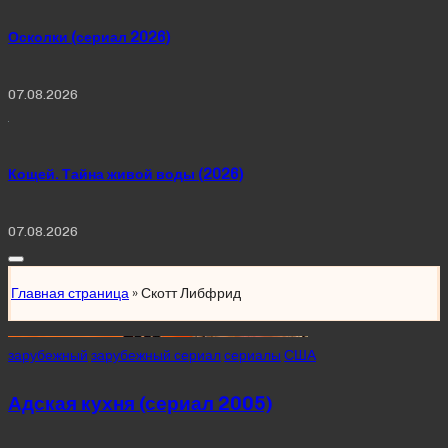
Осколки (сериал 2026)
07.08.2026
Кощей. Тайна живой воды (2026)
07.08.2026
Главная страница
»
Скотт Либфрид
Posted
зарубежный
зарубежный сериал
сериалы
США
in
Адская кухня (сериал 2005)