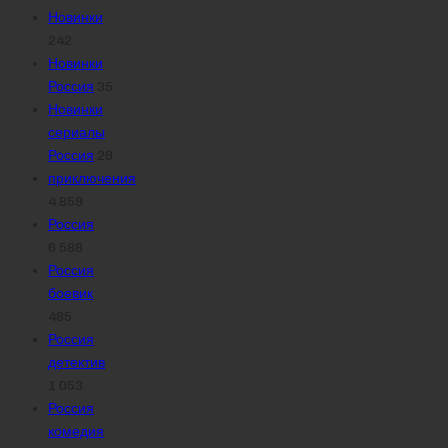
Новинки
242
Новинки
Россия
35
Новинки
сериалы
Россия
29
приключения
4 859
Россия
6 588
Россия
боевик
485
Россия
детектив
1 053
Россия
комедия