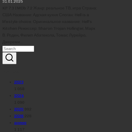
31.01.2025
KP 7.3 IMDb 7.2 Жанр: реальное ТВ, игра Страна:
США Название: Адская кухня Слоган: Hell is a
lifestyle choice. Оригинальное название: Hell's
Kitchen Режиссер: Sharon Trojan Hollinger, Марк
В. Роден, Филип Абатекола, Томас Лурейро,
Джереми…
Реклама
Рубрики
2023
1 058
2024
1 090
2025
992
2026
228
аниме
1 117