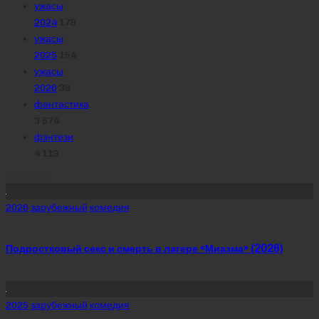
ужасы
2024
179
ужасы
2025
154
ужасы
2026
39
фантастика
3 574
фэнтези
4 113
Похожее
Posted
2026
зарубежный
комедия
in
Подростковый секс и смерть в лагере «Миазма» (2026)
Posted
2025
зарубежный
комедия