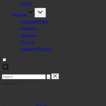
СССР
Новинки
мультфильмы
сериалы
фильмы
Россия
сериалы Россия
Search
for:
Новинки