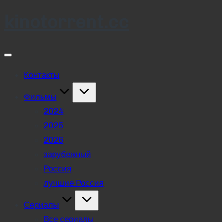
kinotorrent.cc
Skip
to
content
Контакты
Фильмы
2024
2025
2026
зарубежный
Россия
лучшие Россия
Сериалы
Все сериалы