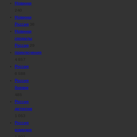
Новинки
240
Новинки
Россия
36
Новинки
сериалы
Россия
29
приключения
4 857
Россия
6 588
Россия
боевик
485
Россия
детектив
1 053
Россия
комедия
1 801