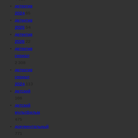
детектив
2024
65
детектив
2025
54
детектив
2026
22
детектив
сериал
2 308
детектив
сериал
2024
113
детский
166
детский
мультфильм
475
документальный
771