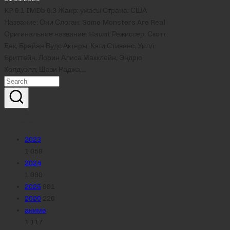
KP 6.1 IMDb 6.3 Жанр: ужасы Страна: США
Название: Они Слоган: Some Monsters Are Real
Оригинальное название: Haunt Режиссер: Скотт
Бек, Брайан Вудс Актеры: Кэти Стивенс, Уилл
Бриттейн, Лорин Алиса Макклейн, Эндрю
Колдуэлл, Шази Раджа,…
Реклама
Рубрики
2023
1 058
2024
1 090
2025
991
2026
226
аниме
1 117