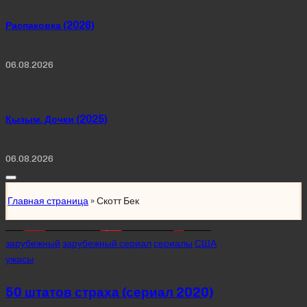
Распаковка (2026)
06.08.2026
Қызым. Дочки (2025)
06.08.2026
Главная страница
»
Скотт Бек
Posted
зарубежный
зарубежный сериал
сериалы
США
in
ужасы
50 штатов страха (сериал 2020)