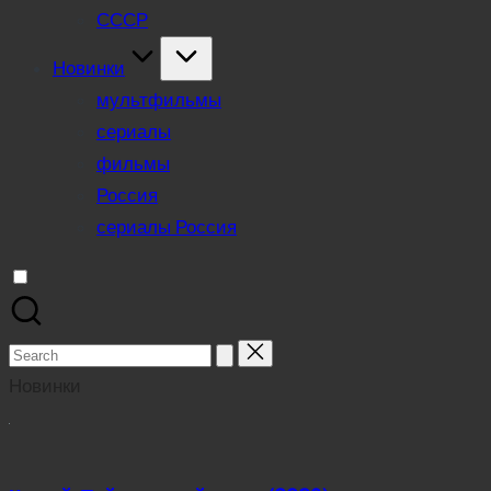
СССР
Новинки
мультфильмы
сериалы
фильмы
Россия
сериалы Россия
Search
for:
Новинки