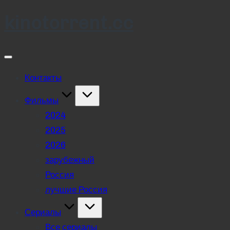
kinotorrent.cc
Skip
to
content
Контакты
Фильмы
2024
2025
2026
зарубежный
Россия
лучшие Россия
Сериалы
Все сериалы