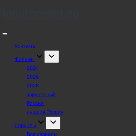
kinotorrent.cc
Skip
to
content
Контакты
Фильмы
2024
2025
2026
зарубежный
Россия
лучшие Россия
Сериалы
Все сериалы