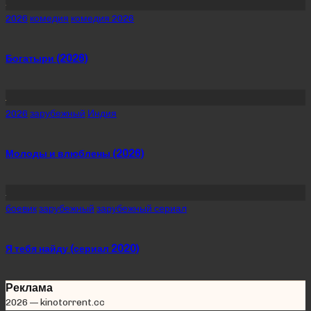
Posted
2026
комедия
комедия 2026
in
Богатыри (2026)
Posted
2026
зарубежный
Индия
in
Молоды и влюблены (2026)
Posted
боевик
зарубежный
зарубежный сериал
in
Я тебя найду (сериал 2020)
Реклама
2026 — kinotorrent.cc