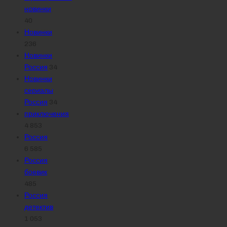
новинки
40
Новинки
236
Новинки
Россия
34
Новинки
сериалы
Россия
34
приключения
4 853
Россия
6 585
Россия
боевик
485
Россия
детектив
1 053