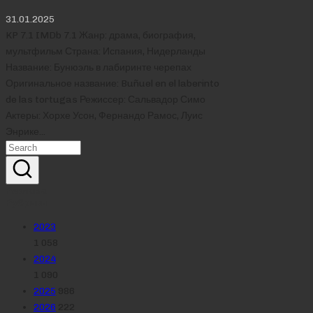
31.01.2025
KP 7.1 IMDb 7.1 Жанр: драма, биография,
мультфильм Страна: Испания, Нидерланды
Название: Бунюэль в лабиринте черепах
Оригинальное название: Buñuel en el laberinto
de las tortugas Режиссер: Сальвадор Симо
Актеры: Хорхе Усон, Фернандо Рамос, Луис
Энрике…
Реклама
Рубрики
2023
1 058
2024
1 090
2025
986
2026
222