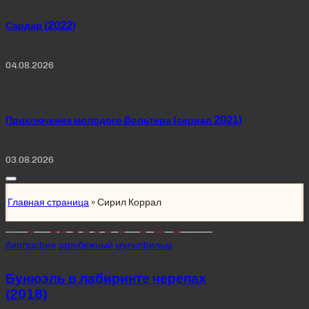
Сардар (2022)
04.08.2026
Приключения молодого Вольтера (сериал 2021)
03.08.2026
Главная страница
»
Сирил Коррал
Posted
биография
зарубежный
мультфильм
in
Бунюэль в лабиринте черепах
(2018)