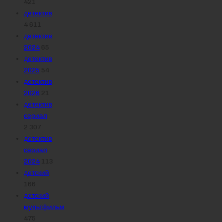
421
детектив
4 611
детектив
2024
65
детектив
2025
54
детектив
2026
21
детектив
сериал
2 307
детектив
сериал
2024
113
детский
166
детский
мультфильм
475