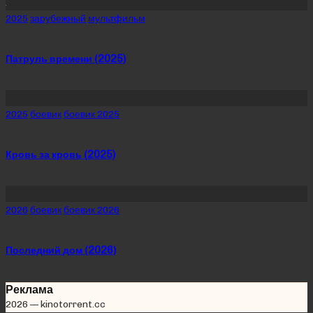
Posted
2025
зарубежный
мультфильм
in
Патруль времени (2025)
Posted
2025
боевик
боевик 2025
in
Кровь за кровь (2025)
Posted
2026
боевик
боевик 2026
in
Последний дом (2026)
Реклама
2026 — kinotorrent.cc