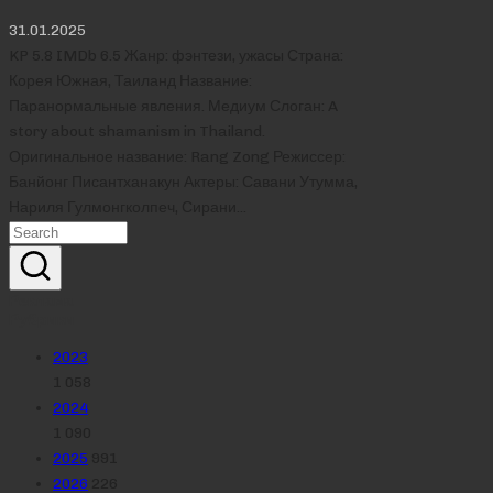
31.01.2025
KP 5.8 IMDb 6.5 Жанр: фэнтези, ужасы Страна:
Корея Южная, Таиланд Название:
Паранормальные явления. Медиум Слоган: A
story about shamanism in Thailand.
Оригинальное название: Rang Zong Режиссер:
Банйонг Писантханакун Актеры: Савани Утумма,
Нариля Гулмонгколпеч, Сирани…
Реклама
Рубрики
2023
1 058
2024
1 090
2025
991
2026
226