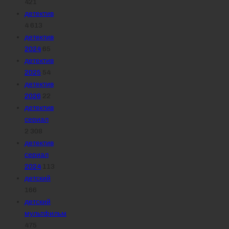
421
детектив
4 613
детектив
2024
65
детектив
2025
54
детектив
2026
22
детектив
сериал
2 308
детектив
сериал
2024
113
детский
166
детский
мультфильм
475