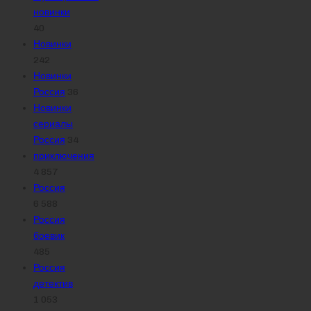
новинки
40
Новинки
242
Новинки
Россия
36
Новинки
сериалы
Россия
34
приключения
4 857
Россия
6 588
Россия
боевик
485
Россия
детектив
1 053