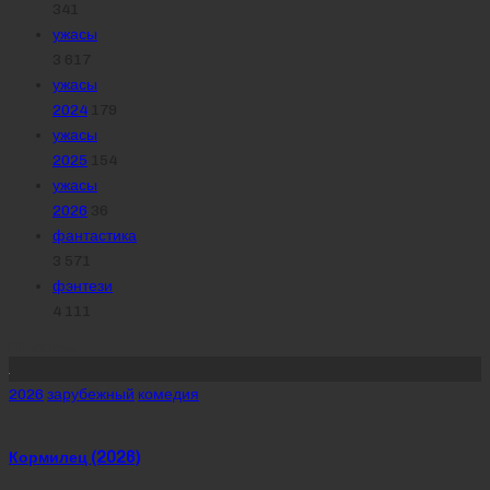
341
ужасы
3 617
ужасы
2024
179
ужасы
2025
154
ужасы
2026
36
фантастика
3 571
фэнтези
4 111
Похожее
Posted
2026
зарубежный
комедия
in
Кормилец (2026)