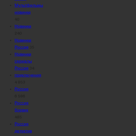
Мультфильмы
новинки
40
Новинки
240
Новинки
Россия
35
Новинки
сериалы
Россия
34
приключения
4 853
Россия
6 586
Россия
боевик
485
Россия
детектив