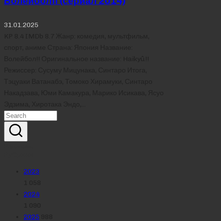
Волейбол!! (сериал 2014)
31.01.2025
KP 8.4 IMDb 8.7 Жанр: комедия, мультфильм,
спорт, аниме Страна: Япония Название:
Волейбол!! Оригинальное название: Haikyû!!
Режиссер: Сусуму Мицунака, Синтаро Итога,
Тэцуаки Ватанабэ, Томоко Хирамуки, Синтаро
Накадзава, Юми Камакура, Марико Исикава, Ясуо
Эдзима, Хиротака Эндо,…
Реклама
Рубрики
2023
1 058
2024
1 090
2025
988