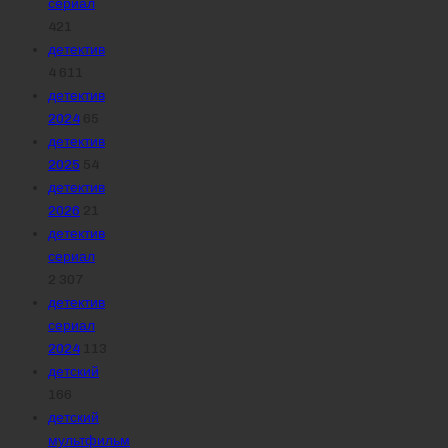
сериал
421
детектив
4 611
детектив
2024
65
детектив
2025
54
детектив
2026
21
детектив
сериал
2 307
детектив
сериал
2024
113
детский
166
детский
мультфильм