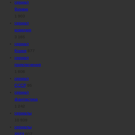
сериал
боевик
1 903
сериал
комедия
3 165
сериал
Корея
877
сериал
приключения
1 606
сериал
СССР
95
сериал
фантастика
1 242
сериалы
10 939
сериалы
2023
607