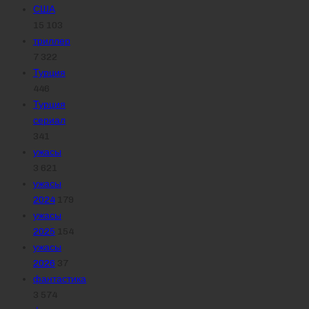
США
15 103
триллер
7 322
Турция
446
Турция
сериал
341
ужасы
3 621
ужасы
2024
179
ужасы
2025
154
ужасы
2026
37
фантастика
3 574