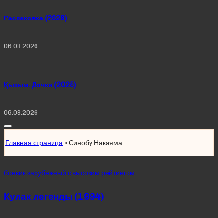
Распаковка (2026)
06.08.2026
Қызым. Дочки (2025)
06.08.2026
Главная страница
»
Синобу Накаяма
Posted
боевик
зарубежный
с высоким рейтингом
in
Кулак легенды (1994)