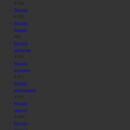
4 858
Россия
6 588
Россия
боевик
485
Россия
детектив
1 053
Россия
комедия
1 801
Россия
мелодрама
1 647
Россия
сериал
3 295
Россия
сериал