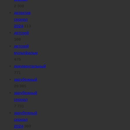
2 308
детектив
сериал
2024
113
детский
166
детский
мультфильм
475
документальный
771
зарубежный
29 385
зарубежный
сериал
7 731
зарубежный
сериал
2024
360