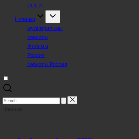
СССР
Новинки
мультфильмы
сериалы
фильмы
Россия
сериалы Россия
Search
for:
Новинки