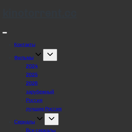
kinotorrent.cc
Skip
to
content
Контакты
Фильмы
2024
2025
2026
зарубежный
Россия
лучшие Россия
Сериалы
Все сериалы