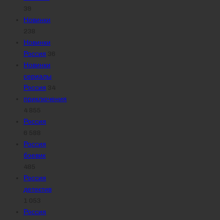
39
Новинки
238
Новинки
Россия
36
Новинки
сериалы
Россия
34
приключения
4 855
Россия
6 588
Россия
боевик
485
Россия
детектив
1 053
Россия