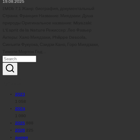
19.08.2025
IMDb 7.1 Жанр: биография, документальный
Страна: Франция Название: Миядзаки: Душа
природы Оригинальное название: Miyazaki:
L'Esprit de la Nature Режиссер: Лео Фавьер
Актеры: Хаяо Миядзаки, Philippe Descola,
Синъити Фукуока, Сэидзи Кано, Горо Миядзаки,
Тимоти Мортон Год:…
Реклама
Рубрики
2023
1 058
2024
1 090
2025
988
2026
225
аниме