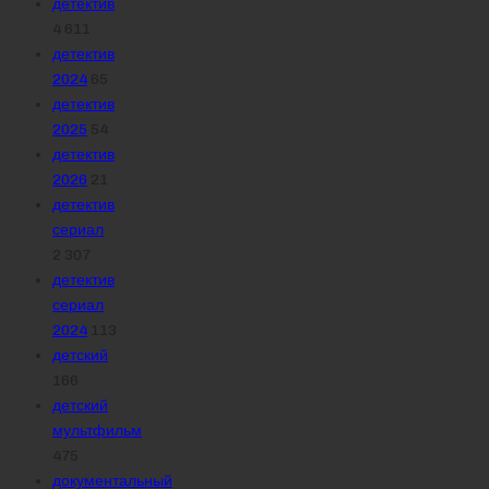
детектив
4 611
детектив
2024
65
детектив
2025
54
детектив
2026
21
детектив
сериал
2 307
детектив
сериал
2024
113
детский
166
детский
мультфильм
475
документальный