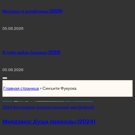
Молоды и влюблены (2026)
05.08.2026
Я тебя найду (сериал 2020)
05.08.2026
Главная страница
»
Синъити Фукуока
Posted
2024
биография
документальный
зарубежный
in
Миядзаки: Душа природы (2024)