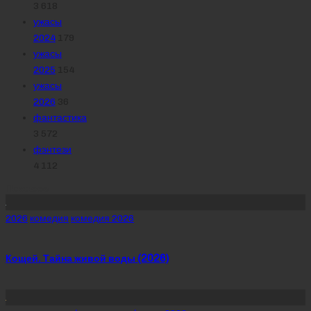
3 618
ужасы
2024
179
ужасы
2025
154
ужасы
2026
36
фантастика
3 572
фэнтези
4 112
Похожее
Posted
2026
комедия
комедия 2026
in
Кощей. Тайна живой воды (2026)