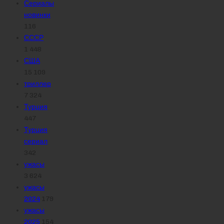
Сериалы
новинки
116
СССР
1 448
США
15 109
триллер
7 324
Турция
447
Турция
сериал
342
ужасы
3 624
ужасы
2024
179
ужасы
2025
154