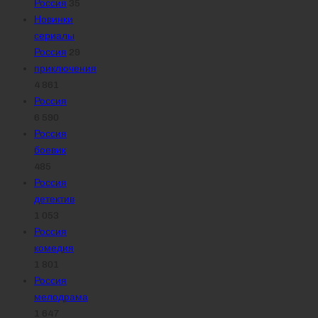
Россия
35
Новинки
сериалы
Россия
29
приключения
4 861
Россия
6 590
Россия
боевик
485
Россия
детектив
1 053
Россия
комедия
1 801
Россия
мелодрама
1 647