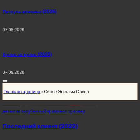
Патруль времени (2025)
07.08.2026
Кровь за кровь (2025)
07.08.2026
Главная страница
»
Синье Эгхольм Олсен
Posted
детектив
зарубежный
криминал
триллер
in
Последний клиент (2022)